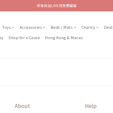
新會員加LINE領免費罐罐
Toys
Accessories
Beds / Mats
Charity
Deal
ay
Shop for a Cause
Hong Kong & Macau
About
Help