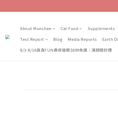
About Munchee
Cat Food
Supplements
Test Report
Blog
Media Reports
Earth D
8/3-8/16貪貪FUN桑保健周$899免運｜滿額贈好禮