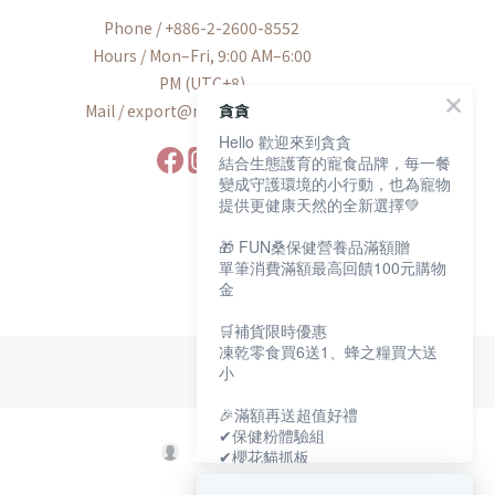
Phone / +886-2-2600-8552
Hours / Mon–Fri, 9:00 AM–6:00
PM (UTC+8)
Mail / export@munchee.com.tw
貪貪
Hello 歡迎來到貪貪
結合生態護育的寵食品牌，每一餐
變成守護環境的小行動，也為寵物
提供更健康天然的全新選擇💚
🎁 FUN桑保健營養品滿額贈
單筆消費滿額最高回饋100元購物
金
🛒補貨限時優惠
凍乾零食買6送1、蜂之糧買大送
小
🎉滿額再送超值好禮
✔保健粉體驗組
✔櫻花貓抓板
✔寵物好眠四季墊