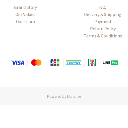
Brand Story
FAQ
Our Values
Delivery & Shipping
Our Team
Payment
Return Policy
Terms & Conditions
Powered by Munchee