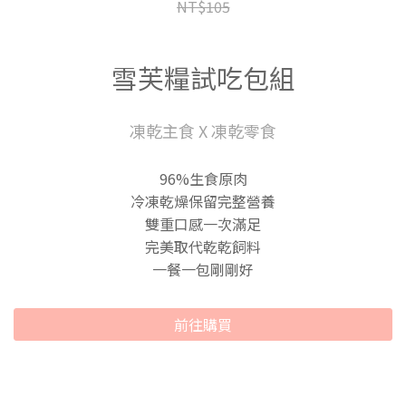
NT$105
雪芙糧試吃包組
凍乾主食 X 凍乾零食
96%生食原肉
冷凍乾燥保留完整營養
雙重口感一次滿足
完美取代乾乾飼料
一餐一包剛剛好
前往購買