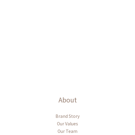
About
Brand Story
Our Values
Our Team