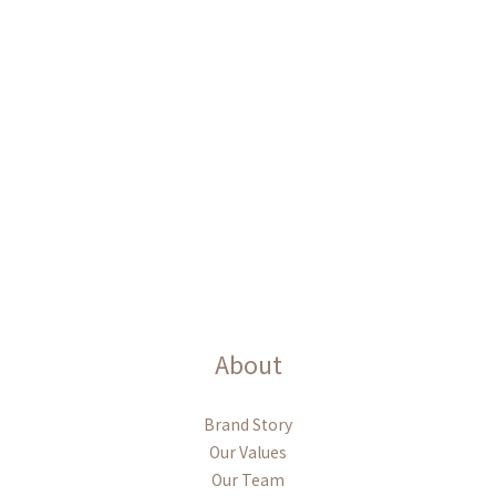
About
Brand Story
Our Values
Our Team