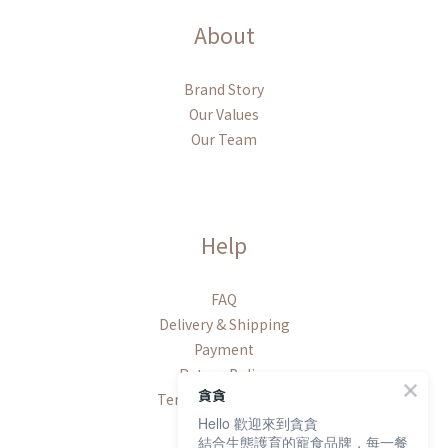
About
Brand Story
Our Values
Our Team
Help
FAQ
Delivery & Shipping
Payment
Return Policy
貪貪
Terms & Conditions
Hello 歡迎來到貪貪
結合生態護育的寵食品牌，每一餐