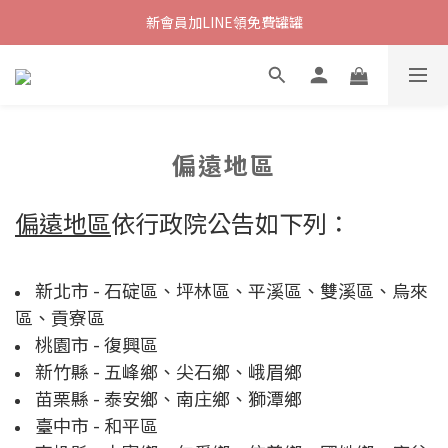
新會員加LINE領免費罐罐
偏遠地區
偏遠地區
依行政院公告如下列：
新北市 - 石碇區、坪林區、平溪區、雙溪區、烏來
區、貢寮區
桃園市 - 復興區
新竹縣 - 五峰鄉、尖石鄉、峨眉鄉
苗栗縣 - 泰安鄉、南庄鄉、獅潭鄉
臺中市 - 和平區