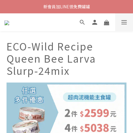
新會員加LINE領免費罐罐
ECO-Wild Recipe
Queen Bee Larva
Slurp-24mix