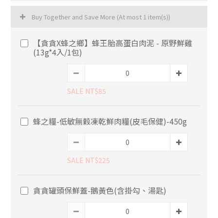
Buy Together and Save More
(At most 1 item(s))
【貪貪X蜂之鄉】蜂王胎高蛋白肉泥 - 原野鮮雞
(13g*4入/1包)
SALE NT$85
蜂之糧-低敏無穀凍乾鮮肉糧(皮毛保健)-450g
SALE NT$225
貪貪罐頭保鮮蓋-鵝黃色(含掛勾、湯匙)