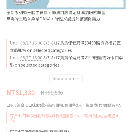
全新系列蜂王胎主食罐，絲滑口感滿足挑嘴貓咪的味蕾!
無毒蜂王胎Ｘ桑葉GABA，紓壓又能提升貓貓保護力
Until
08/17 16:00
8/3-8/17貪貪保健周滿$3499贈貪貪櫻花直
立貓抓板 on selected categories
Until
08/17 16:00
8/3-8/17貪貪保健周滿2199贈寵物好眠四季
墊 on selected categories
Show more
NT$1,330
NT$1,800
口味
: 綜合七口味(嫩雞/烏旗/雞鴨/鱸雞各3入，蝦虱/鮭貝/鹿鱸各4入)
綜合七口味(嫩雞/烏旗/雞鴨/鱸雞各3入，蝦虱/鮭貝/鹿鱸各4
入)
綜合4口味(嫩雞/烏旗/雞鴨/鱸雞)