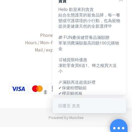
貪貪
Hello 歡迎來到貪貪
結合生態護育的寵食品牌，每一餐
Contact
變成守護環境的小行動，也為寵物
提供更健康天然的全新選擇💚
Phone / +886-2-2600-8552
🎁 FUN桑保健營養品滿額贈
Hours / Mon–Fri, 9:00 AM–6:00 PM (UTC+8)
單筆消費滿額最高回饋100元購物
金
Mail / export@munchee.com.tw
🛒補貨限時優惠
凍乾零食買6送1、蜂之糧買大送
小
🎉滿額再送超值好禮
✔保健粉體驗組
✔櫻花貓抓板
✔寵物好眠四季墊
回覆至 貪貪
保健大賞💕
https://muncheepet.com/uL1qW
Powered by Munchee
😺新朋友加LINE領取免費罐罐