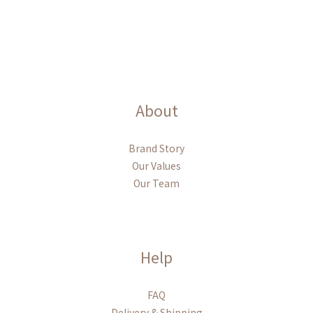
About
Brand Story
Our Values
Our Team
Help
FAQ
Delivery & Shipping