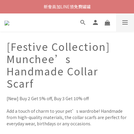
新會員加LINE領免費罐罐
[Festive Collection]
Munchee’s
Handmade Collar
Scarf
[New] Buy 2 Get 5% off, Buy 3 Get 10% off
Add a touch of charm to your pet’s wardrobe! Handmade 
from high-quality materials, the collar scarfs are perfect for 
everyday wear, birthdays or any occasions.