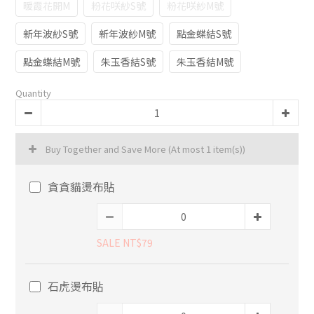
暖霞花開M
粉花咲紗S號
粉花咲紗M號
新年波紗S號
新年波紗M號
點金蝶結S號
點金蝶結M號
朱玉香結S號
朱玉香結M號
Quantity
Buy Together and Save More
(At most 1 item(s))
貪貪貓燙布貼
SALE NT$79
石虎燙布貼