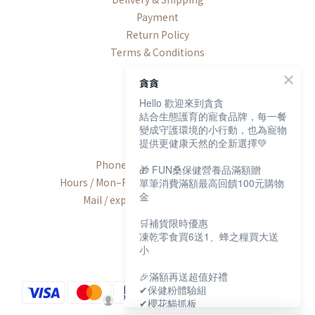
Payment
Return Policy
Terms & Conditions
貪貪
Hello 歡迎來到貪貪
結合生態護育的寵食品牌，每一餐
Contact
變成守護環境的小行動，也為寵物
提供更健康天然的全新選擇💚
Phone / +886-2-2600-8552
🎁 FUN桑保健營養品滿額贈
Hours / Mon–Fri, 9:00 AM–6:00 PM (UTC+8)
單筆消費滿額最高回饋100元購物
金
Mail / export@munchee.com.tw
🛒補貨限時優惠
凍乾零食買6送1、蜂之糧買大送
小
🎉滿額再送超值好禮
✔保健粉體驗組
✔櫻花貓抓板