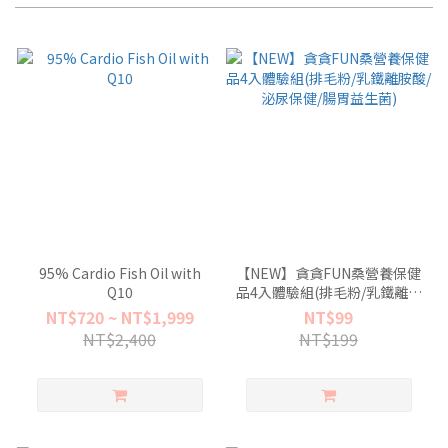
95% Cardio Fish Oil with
【NEW】貪貪FUN桑營養保健
Q10
品4入體驗組(排毛粉/乳鐵離胺
酸/泌尿保健/腸胃益生菌)
NT$720 ~ NT$1,999
NT$99
NT$2,400
NT$199