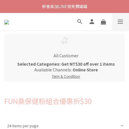
新會員加LINE領免費罐罐
All Customer
Selected Categories: Get NT$30 off over 1 items
Available Channels:
Online Store
Term & Condition
FUN桑保健粉組合優惠折$30
24 Items per page