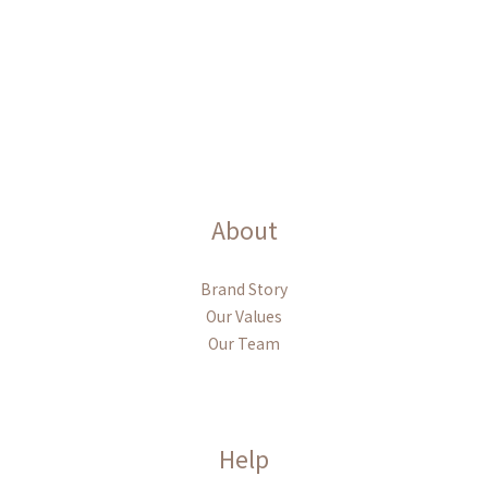
About
Brand Story
Our Values
Our Team
Help