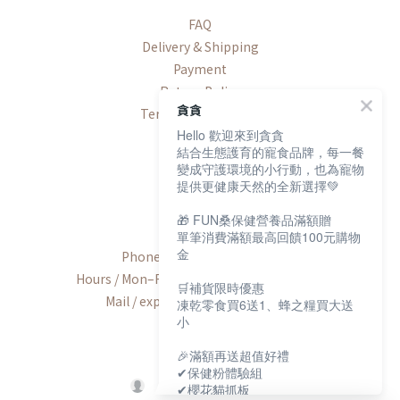
FAQ
Delivery & Shipping
Payment
Return Policy
貪貪
Terms & Conditions
Hello 歡迎來到貪貪
結合生態護育的寵食品牌，每一餐
變成守護環境的小行動，也為寵物
提供更健康天然的全新選擇💚
Contact
🎁 FUN桑保健營養品滿額贈
單筆消費滿額最高回饋100元購物
金
Phone / +886-2-2600-8552
Hours / Mon–Fri, 9:00 AM–6:00 PM (UTC+8)
🛒補貨限時優惠
Mail / export@munchee.com.tw
凍乾零食買6送1、蜂之糧買大送
小
🎉滿額再送超值好禮
✔保健粉體驗組
✔櫻花貓抓板