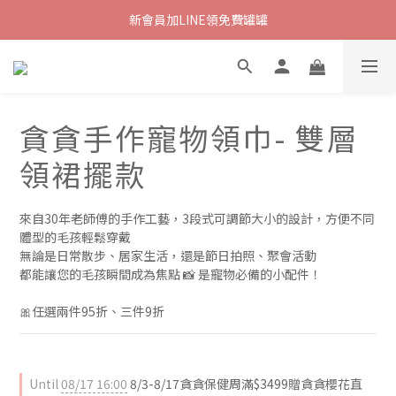
新會員加LINE領免費罐罐
貪貪手作寵物領巾- 雙層
領裙擺款
來自30年老師傅的手作工藝，3段式可調節大小的設計，方便不同
體型的毛孩輕鬆穿戴
無論是日常散步、居家生活，還是節日拍照、聚會活動
都能讓您的毛孩瞬間成為焦點 📸 是寵物必備的小配件！
🎀任選兩件95折、三件9折
Until
08/17 16:00
8/3-8/17貪貪保健周滿$3499贈貪貪櫻花直