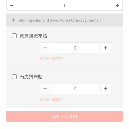
Buy Together and Save More
(At most 1 item(s))
貪貪貓燙布貼
SALE NT$79
石虎燙布貼
SALE NT$79
ADD TO CART