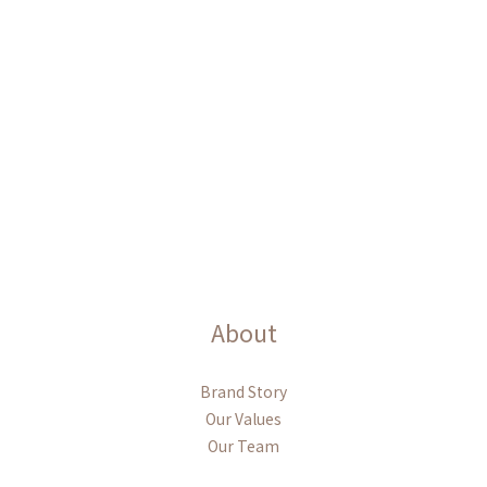
About
Brand Story
Our Values
Our Team