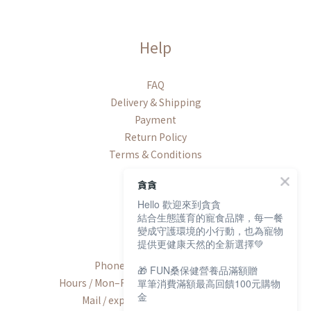
Help
FAQ
Delivery & Shipping
Payment
Return Policy
Terms & Conditions
貪貪
Hello 歡迎來到貪貪
結合生態護育的寵食品牌，每一餐
Contact
變成守護環境的小行動，也為寵物
提供更健康天然的全新選擇💚
Phone / +886-2-2600-8552
🎁 FUN桑保健營養品滿額贈
Hours / Mon–Fri, 9:00 AM–6:00 PM (UTC+8)
單筆消費滿額最高回饋100元購物
金
Mail / export@munchee.com.tw