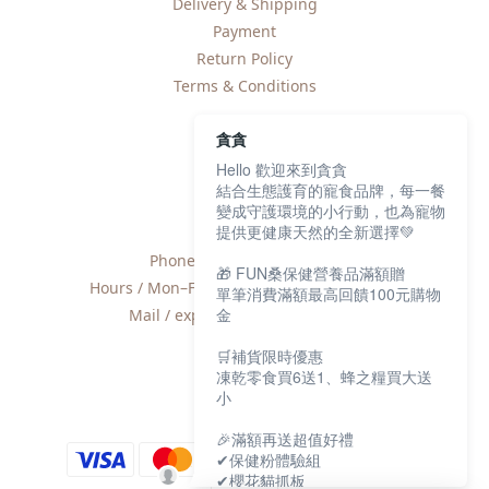
Delivery & Shipping
Payment
Return Policy
Terms & Conditions
貪貪
Hello 歡迎來到貪貪
結合生態護育的寵食品牌，每一餐
Contact
變成守護環境的小行動，也為寵物
提供更健康天然的全新選擇💚
Phone / +886-2-2600-8552
🎁 FUN桑保健營養品滿額贈
Hours / Mon–Fri, 9:00 AM–6:00 PM (UTC+8)
單筆消費滿額最高回饋100元購物
金
Mail / export@munchee.com.tw
🛒補貨限時優惠
凍乾零食買6送1、蜂之糧買大送
小
🎉滿額再送超值好禮
✔保健粉體驗組
✔櫻花貓抓板