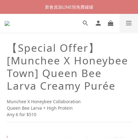
新會員加LINE領免費罐罐
【Special Offer】
[Munchee X Honeybee
Town] Queen Bee
Larva Creamy Purée
Munchee X Honeybee Collaboration
Queen Bee Larva + High Protein
Any 6 for $510