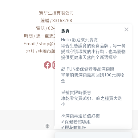
寶研生技有限公司
統編 / 83163768
電話 / 02-2600-8552
貪貪
時間 / 週一至週五AM9:00-PM6:00
Hello 歡迎來到貪貪
Email / shop@munchee.com.tw
結合生態護育的寵食品牌，每一餐
地址 / 桃園市蘆竹區南工路56號
變成守護環境的小行動，也為寵物
提供更健康天然的全新選擇💚
🎁 FUN桑保健營養品滿額贈
單筆消費滿額最高回饋100元購物
金
🛒補貨限時優惠
凍乾零食買6送1、蜂之糧買大送
小
🎉滿額再送超值好禮
✔保健粉體驗組
✔櫻花貓抓板
✔寵物好眠四季墊