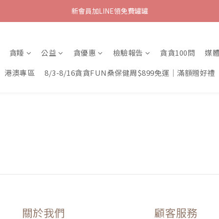
新會員加LINE領免費罐罐
貪睡
公益
貪優惠
檢驗報告
貪貪100問
媒
港澳專區
8/3-8/16貪貪FUN桑保健周$899免運｜滿額贈好禮
關於我們
顧客服務