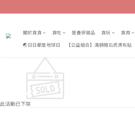
關於貪貪
貪吃
營養保健品
貪玩
貪用
🌏日日都是地球日
【公益組合】滿額贈石虎燙布貼
此活動已下架