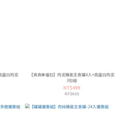
高蛋白肉泥
【貪貪幸福包】肉泥機能主食罐4入+高蛋白肉泥
3包組
NT$499
NT$615