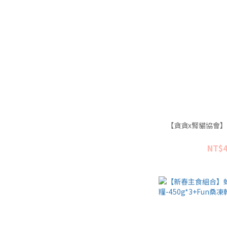
【貪貪x腎貓協會
NT$4