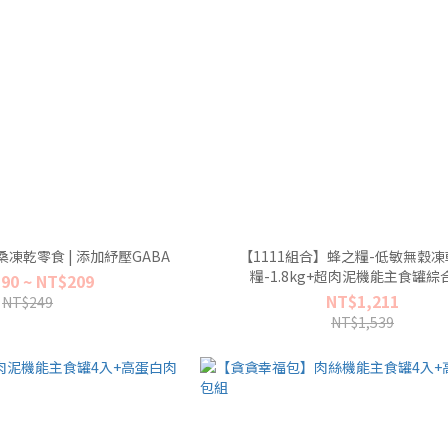
凍乾零食 | 添加紓壓GABA
【1111組合】蜂之糧-低敏無穀
糧-1.8kg+超肉泥機能主食罐綜
90 ~ NT$209
NT$1,211
NT$249
NT$1,539