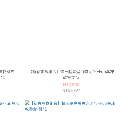
凍乾鮮肉
【新春零食組合】蜂王胎高蛋白肉泥*6+Fun桑凍
*1
乾零食*3
NT$998
NT$1,327