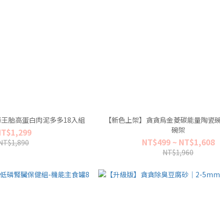
蜂王胎高蛋白肉泥多多18入組
【新色上架】貪貪烏金菱碳能量陶瓷碗
碗架
NT$1,299
NT$499 ~ NT$1,608
NT$1,890
NT$1,960