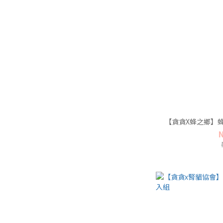
【貪貪X蜂之鄉】