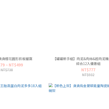
貪貪櫻花圓形抓板貓窩
【罐罐新手組】肉泥&肉絲&超肉泥機
綜合12入優惠組
79 ~ NT$499
NT$777
NT$738
NT$932