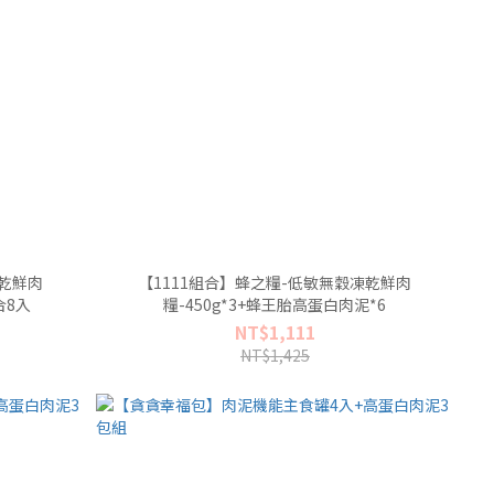
凍乾鮮肉
【1111組合】蜂之糧-低敏無穀凍乾鮮肉
合8入
糧-450g*3+蜂王胎高蛋白肉泥*6
NT$1,111
NT$1,425