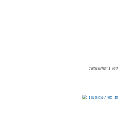
【貪貪幸福包】超