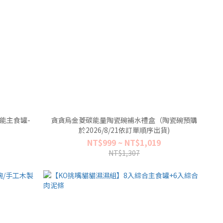
能主食罐-
貪貪烏金菱碳能量陶瓷碗補水禮盒（陶瓷碗預購
於2026/8/21依訂單順序出貨)
NT$999 ~ NT$1,019
NT$1,307