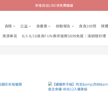
新會員加LINE領免費罐罐
貪睡
公益
貪優惠
檢驗報告
貪貪100問
媒
港澳專區
8/3-8/16貪貪FUN桑保健周$899免運｜滿額贈好禮