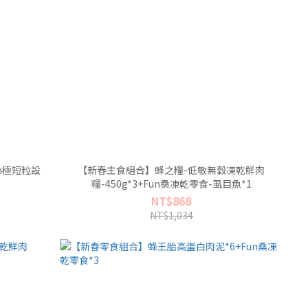
m極短粒設
【新春主食組合】蜂之糧-低敏無穀凍乾鮮肉
糧-450g*3+Fun桑凍乾零食-虱目魚*1
NT$868
NT$1,034