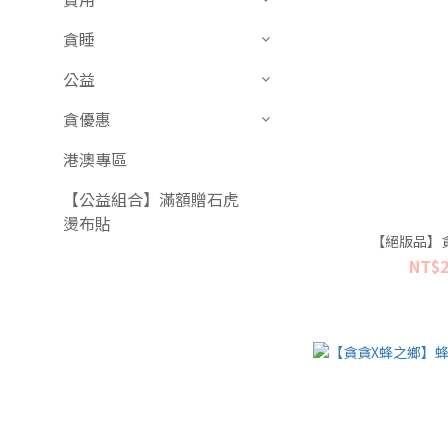
貪睡
公益
貪優惠
港澳專區
【公益組合】滿額贈石虎
燙布貼
【絕版品】
NT$2