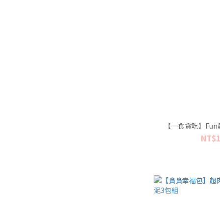
【一食貪吃】Fun桑
NT$1