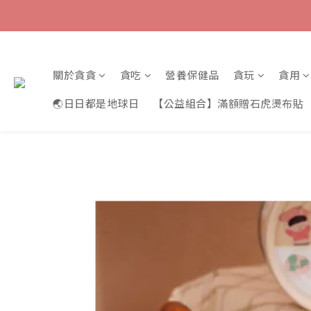
關於貪貪
貪吃
營養保健品
貪玩
貪用
🌏日日都是地球日
【公益組合】滿額贈石虎燙布貼