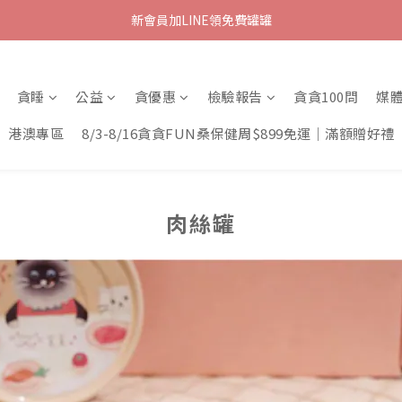
新會員加LINE領免費罐罐
貪睡
公益
貪優惠
檢驗報告
貪貪100問
媒
港澳專區
8/3-8/16貪貪FUN桑保健周$899免運｜滿額贈好禮
肉絲罐