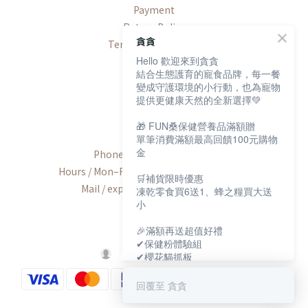
Payment
Return Policy
貪貪
Terms & Conditions
Hello 歡迎來到貪貪
結合生態護育的寵食品牌，每一餐
變成守護環境的小行動，也為寵物
提供更健康天然的全新選擇💚
Contact
🎁 FUN桑保健營養品滿額贈
單筆消費滿額最高回饋100元購物
金
Phone / +886-2-2600-8552
Hours / Mon–Fri, 9:00 AM–6:00 PM (UTC+8)
🛒補貨限時優惠
Mail / export@munchee.com.tw
凍乾零食買6送1、蜂之糧買大送
小
🎉滿額再送超值好禮
✔保健粉體驗組
✔櫻花貓抓板
✔寵物好眠四季墊
回覆至 貪貪
保健大賞💕