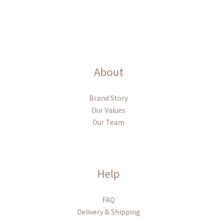
About
Brand Story
Our Values
Our Team
Help
FAQ
Delivery & Shipping