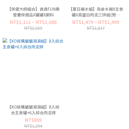
【保健大師組合】貪貪FUN桑
【夏日補水組】烏金水碗X主食
營養保健品X罐罐X飼料
罐X高蛋白肉泥三拼組(預購
8/21按訂單順序陸續出貨)
NT$1,111 ~ NT$1,688
NT$1,479 ~ NT$1,499
NT$2,029
NT$1,817
【KO挑嘴貓貓濕濕組】8入綜
合主食罐+6入綜合肉泥條
NT$899
NT$1,294