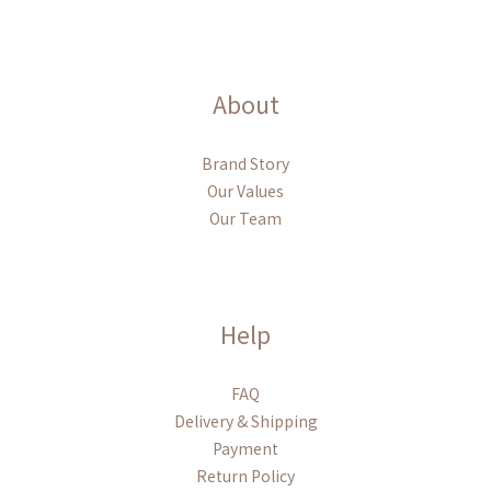
About
Brand Story
Our Values
Our Team
Help
FAQ
Delivery & Shipping
Payment
Return Policy