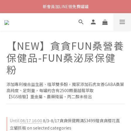
新會員加LINE領免費罐罐
【NEW】貪貪FUN桑營養
保健品-FUN桑泌尿保健
粉
添加專利複合益生菌、植萃雙多酚，獨家添加石虎友善GABA桑葉
高純度、足劑量，每罐約含有2500顆蔓越莓萃取
【SGS檢驗】重金屬、農藥殘留、丙二醇未檢出
Until
08/17 16:00
8/3-8/17貪貪保健周滿$3499贈貪貪櫻花直
立貓抓板 on selected categories