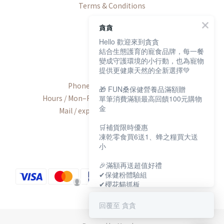
Terms & Conditions
貪貪
Hello 歡迎來到貪貪
結合生態護育的寵食品牌，每一餐
Contact
變成守護環境的小行動，也為寵物
提供更健康天然的全新選擇💚
Phone / +886-2-2600-8552
🎁 FUN桑保健營養品滿額贈
Hours / Mon–Fri, 9:00 AM–6:00 PM (UTC+8)
單筆消費滿額最高回饋100元購物
金
Mail / export@munchee.com.tw
🛒補貨限時優惠
凍乾零食買6送1、蜂之糧買大送
小
🎉滿額再送超值好禮
✔保健粉體驗組
✔櫻花貓抓板
✔寵物好眠四季墊
回覆至 貪貪
保健大賞💕
https://muncheepet.com/uL1qW