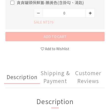
貪貪罐頭保鮮蓋-鵝黃色(含掛勾、湯匙)
SALE NT$79
ADD TO CART
Add to Wishlist
Shipping &
Customer
Description
Payment
Reviews
Description