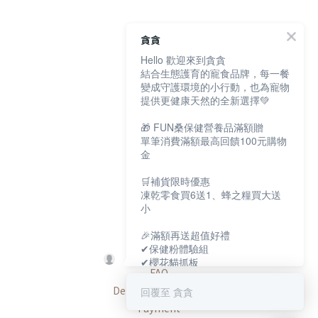
貪貪
Hello 歡迎來到貪貪
結合生態護育的寵食品牌，每一餐
About
變成守護環境的小行動，也為寵物
提供更健康天然的全新選擇💚
Brand Story
🎁 FUN桑保健營養品滿額贈
單筆消費滿額最高回饋100元購物
Our Values
金
Our Team
🛒補貨限時優惠
凍乾零食買6送1、蜂之糧買大送
小
Help
🎉滿額再送超值好禮
✔保健粉體驗組
✔櫻花貓抓板
FAQ
✔寵物好眠四季墊
Delivery & Shipping
回覆至 貪貪
保健大賞💕
Payment
https://muncheepet.com/uL1qW