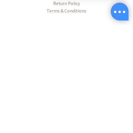
Return Policy
😺新朋友加LINE領取免費罐罐
Terms & Conditions
https://lin.ee/O7fP797
Contact
Phone / +886-2-2600-8552
Hours / Mon–Fri, 9:00 AM–6:00 PM (UTC+8)
Mail / export@munchee.com.tw