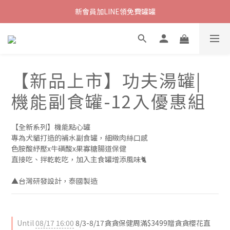
新會員加LINE領免費罐罐
【新品上市】功夫湯罐|
機能副食罐-12入優惠組
【全新系列】機能點心罐
專為犬貓打造的補水副食罐，細緻肉絲口感
色胺酸紓壓x牛磺酸x果寡糖腸道保健
直接吃、拌乾乾吃，加入主食罐增添風味🐈
▲台灣研發設計，泰國製造
Until
08/17 16:00
8/3-8/17貪貪保健周滿$3499贈貪貪櫻花直