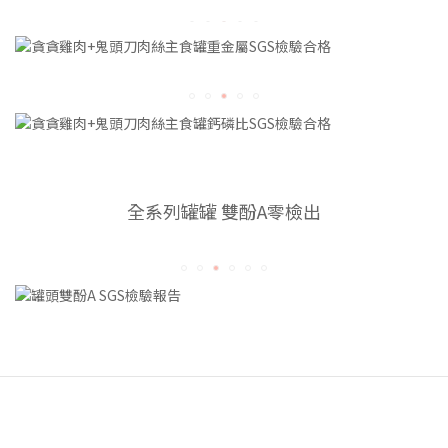
全系列罐罐 雙酚A零檢出