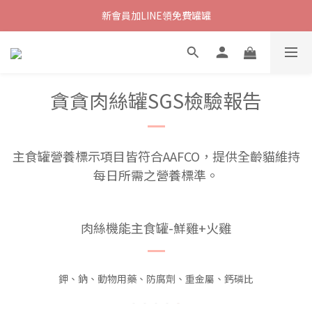
新會員加LINE領免費罐罐
貪貪肉絲罐SGS檢驗報告
主食罐
營養標示項目皆符合AAFCO，
提供全齡貓維持
每日所需之營養標準
。
肉絲機能主食罐-鮮雞+火雞
鉀、鈉、動物用藥、防腐劑、重金屬、鈣磷比