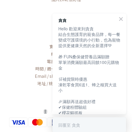
貪貪
Hello 歡迎來到貪貪
聯絡我們
結合生態護育的寵食品牌，每一餐
變成守護環境的小行動，也為寵物
提供更健康天然的全新選擇💚
寶研生技有限公司
統編 / 83163768
🎁 FUN桑保健營養品滿額贈
電話 / 02-2600-8552
單筆消費滿額最高回饋100元購物
金
時間 / 週一至週五AM9:00-PM6:00
Email / shop@munchee.com.tw
🛒補貨限時優惠
地址 / 桃園市蘆竹區南工路56號
凍乾零食買6送1、蜂之糧買大送
小
🎉滿額再送超值好禮
✔保健粉體驗組
✔櫻花貓抓板
✔寵物好眠四季墊
回覆至 貪貪
保健大賞💕