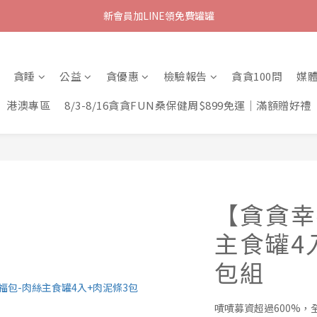
新會員加LINE領免費罐罐
貪睡
公益
貪優惠
檢驗報告
貪貪100問
媒
港澳專區
8/3-8/16貪貪FUN桑保健周$899免運｜滿額贈好禮
【貪貪幸
主食罐4
包組
嘖嘖募資超過600%