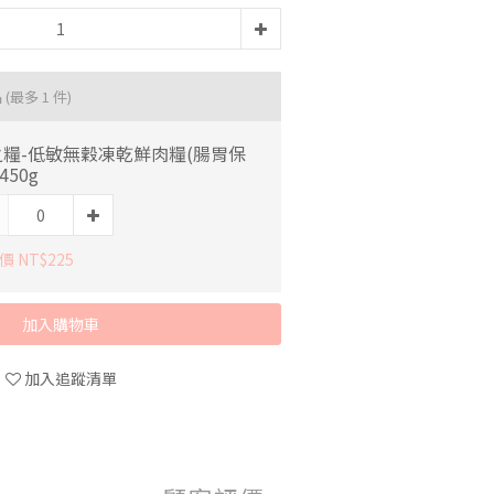
品
(最多 1 件)
之糧-低敏無穀凍乾鮮肉糧(腸胃保
450g
 NT$225
加入購物車
加入追蹤清單