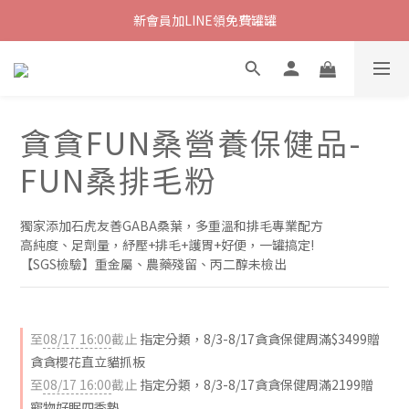
新會員加LINE領免費罐罐
貪貪FUN桑營養保健品-
FUN桑排毛粉
獨家添加石虎友善GABA桑葉，多重溫和排毛專業配方
高純度、足劑量，紓壓+排毛+護胃+好便，一罐搞定!
【SGS檢驗】重金屬、農藥殘留、丙二醇未檢出
至
08/17 16:00
截止
指定分類，8/3-8/17貪貪保健周滿$3499贈
貪貪櫻花直立貓抓板
至
08/17 16:00
截止
指定分類，8/3-8/17貪貪保健周滿2199贈
寵物好眠四季墊