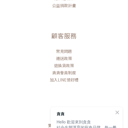
公益捐款計畫
顧客服務
常見問題
運送政策
退換貨政策
貪貪會員制度
加入LINE領好禮
聯絡我們
貪貪
Hello 歡迎來到貪貪
寶研生技有限公司
結合生態護育的寵食品牌，每一餐