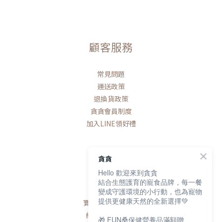
顧客服務
常見問題
運送政策
退換貨政策
貪貪會員制度
加入LINE領好禮
貪貪
Hello 歡迎來到貪貪
聯絡我們
結合生態護育的寵食品牌，每一餐
變成守護環境的小行動，也為寵物
提供更健康天然的全新選擇💚
寶研生技有限公司
統編 / 83163768
🎁 FUN桑保健營養品滿額贈