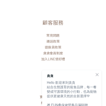
顧客服務
常見問題
運送政策
退換貨政策
貪貪會員制度
加入LINE領好禮
貪貪
Hello 歡迎來到貪貪
聯絡我們
結合生態護育的寵食品牌，每一餐
變成守護環境的小行動，也為寵物
提供更健康天然的全新選擇💚
寶研生技有限公司
統編 / 83163768
🎁 FUN桑保健營養品滿額贈