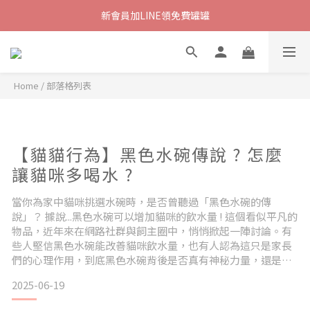
新會員加LINE領免費罐罐
Home
/
部落格列表
【貓貓行為】黑色水碗傳說 ? 怎麼
讓貓咪多喝水 ?
當你為家中貓咪挑選水碗時，是否曾聽過「黑色水碗的傳
說」？ 據說...黑色水碗可以增加貓咪的飲水量 ! 這個看似平凡的
物品，近年來在網路社群與飼主圈中，悄悄掀起一陣討論。有
些人堅信黑色水碗能改善貓咪飲水量，也有人認為這只是家長
們的心理作用，到底黑色水碗背後是否真有神秘力量，還是只
是現代寵物用品市場的一種行銷噱頭？在本篇文章中，我們將
2025-06-19
一起探討這個引人好奇的主題，跟著貪編從養貓飼主的經驗出
發，揭開「黑色水碗傳說」的真相 ! 雖然「黑色水碗」聽起來