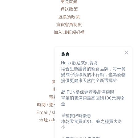
常見問題
運送政策
退換貨政策
貪貪會員制度
加入LINE領好禮
貪貪
Hello 歡迎來到貪貪
聯絡我們
結合生態護育的寵食品牌，每一餐
變成守護環境的小行動，也為寵物
提供更健康天然的全新選擇💚
寶研生技有限公司
統編 / 83163768
🎁 FUN桑保健營養品滿額贈
電話 / 02-2600-8552
單筆消費滿額最高回饋100元購物
金
時間 / 週一至週五AM9:00-PM6:00
Email / shop@munchee.com.tw
🛒補貨限時優惠
地址 / 桃園市蘆竹區南工路56號
凍乾零食買6送1、蜂之糧買大送
小