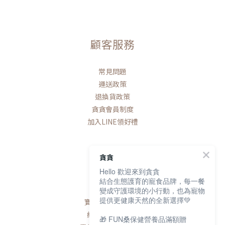
顧客服務
常見問題
運送政策
退換貨政策
貪貪會員制度
加入LINE領好禮
貪貪
Hello 歡迎來到貪貪
聯絡我們
結合生態護育的寵食品牌，每一餐
變成守護環境的小行動，也為寵物
提供更健康天然的全新選擇💚
寶研生技有限公司
統編 / 83163768
🎁 FUN桑保健營養品滿額贈