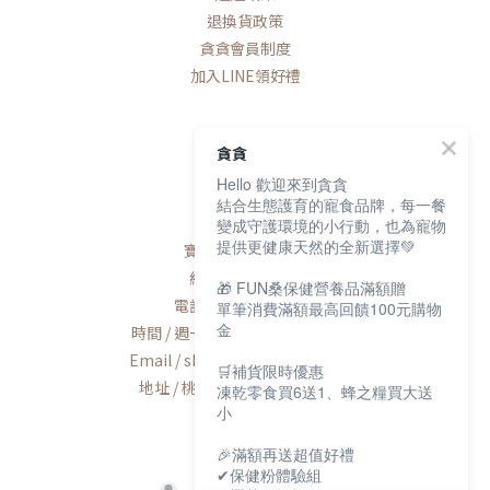
退換貨政策
貪貪會員制度
加入LINE領好禮
貪貪
Hello 歡迎來到貪貪
聯絡我們
結合生態護育的寵食品牌，每一餐
變成守護環境的小行動，也為寵物
提供更健康天然的全新選擇💚
寶研生技有限公司
統編 / 83163768
🎁 FUN桑保健營養品滿額贈
電話 / 02-2600-8552
單筆消費滿額最高回饋100元購物
金
時間 / 週一至週五AM9:00-PM6:00
Email / shop@munchee.com.tw
🛒補貨限時優惠
地址 / 桃園市蘆竹區南工路56號
凍乾零食買6送1、蜂之糧買大送
小
🎉滿額再送超值好禮
✔保健粉體驗組