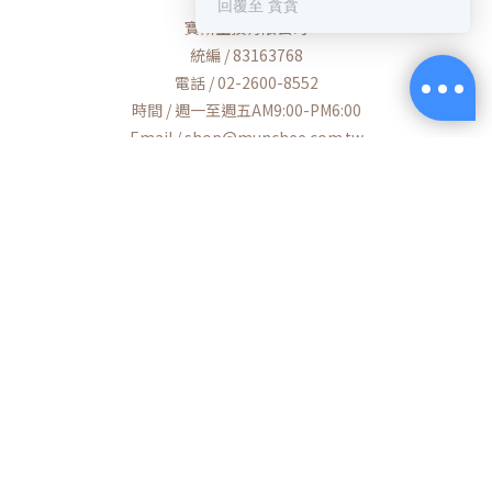
回覆至 貪貪
保健大賞💕
寶研生技有限公司
https://muncheepet.com/uL1qW
統編 / 83163768
電話 / 02-2600-8552
😺新朋友加LINE領取免費罐罐
https://lin.ee/O7fP797
時間 / 週一至週五AM9:00-PM6:00
Email / shop@munchee.com.tw
地址 / 桃園市蘆竹區南工路56號
Powered by Munchee