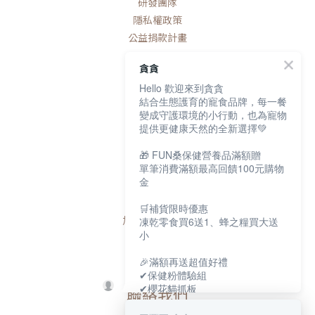
研發團隊
隱私權政策
公益捐款計畫
貪貪
Hello 歡迎來到貪貪
結合生態護育的寵食品牌，每一餐
顧客服務
變成守護環境的小行動，也為寵物
提供更健康天然的全新選擇💚
常見問題
🎁 FUN桑保健營養品滿額贈
運送政策
單筆消費滿額最高回饋100元購物
金
退換貨政策
貪貪會員制度
🛒補貨限時優惠
加入LINE領好禮
凍乾零食買6送1、蜂之糧買大送
小
🎉滿額再送超值好禮
✔保健粉體驗組
✔櫻花貓抓板
聯絡我們
✔寵物好眠四季墊