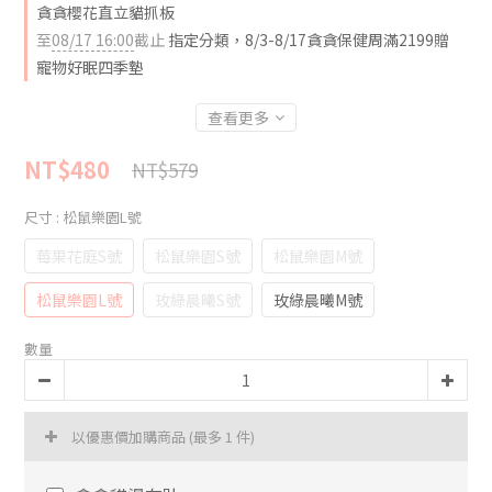
貪貪櫻花直立貓抓板
至
08/17 16:00
截止
指定分類，8/3-8/17貪貪保健周滿2199贈
寵物好眠四季墊
查看更多
NT$480
NT$579
尺寸
: 松鼠樂園L號
莓果花庭S號
松鼠樂園S號
松鼠樂園M號
松鼠樂園L號
玫綠晨曦S號
玫綠晨曦M號
數量
以優惠價加購商品
(最多 1 件)