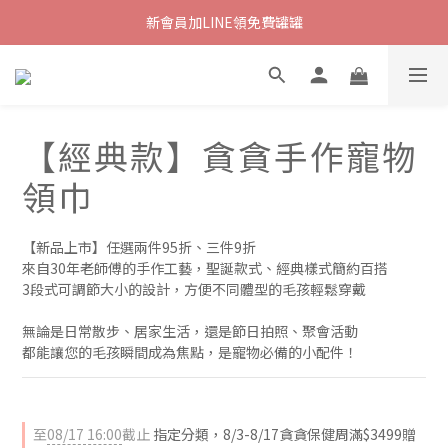
新會員加LINE領免費罐罐
【經典款】貪貪手作寵物
領巾
【新品上市】任選兩件95折、三件9折
來自30年老師傅的手作工藝，聖誕款式、經典樣式簡約百搭
3段式可調節大小的設計，方便不同體型的毛孩輕鬆穿戴
無論是日常散步、居家生活，還是節日拍照、聚會活動
都能讓您的毛孩瞬間成為焦點，是寵物必備的小配件！
至
08/17 16:00
截止
指定分類，8/3-8/17貪貪保健周滿$3499贈