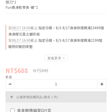
頭刀*1
Fun桑凍乾零食-雞*1
至
08/17 16:00
截止
指定分類，8/3-8/17貪貪保健周滿$3499贈
貪貪櫻花直立貓抓板
至
08/17 16:00
截止
指定分類，8/3-8/17貪貪保健周滿2199贈
寵物好眠四季墊
查看更多
NT$688
NT$849
數量
以優惠價加購商品
(最多 1 件)
貪貪鮮嗑貓草DIY盆