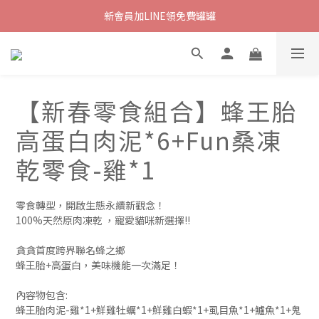
新會員加LINE領免費罐罐
【新春零食組合】蜂王胎
高蛋白肉泥*6+Fun桑凍
乾零食-雞*1
零食轉型，開啟生態永續新觀念！
100%天然原肉凍乾 ，寵愛貓咪新選擇!!
貪貪首度跨界聯名蜂之鄉
蜂王胎+高蛋白，美味機能一次滿足！
內容物包含:
蜂王胎肉泥-雞*1+鮮雞牡蠣*1+鮮雞白蝦*1+虱目魚*1+鱸魚*1+鬼