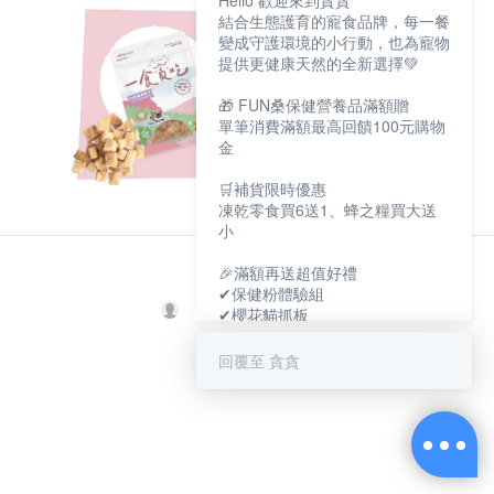
Hello 歡迎來到貪貪
結合生態護育的寵食品牌，每一餐
變成守護環境的小行動，也為寵物
提供更健康天然的全新選擇💚
🎁 FUN桑保健營養品滿額贈
單筆消費滿額最高回饋100元購物
金
🛒補貨限時優惠
凍乾零食買6送1、蜂之糧買大送
小
🎉滿額再送超值好禮
✔保健粉體驗組
✔櫻花貓抓板
✔寵物好眠四季墊
回覆至 貪貪
保健大賞💕
https://muncheepet.com/uL1qW
😺新朋友加LINE領取免費罐罐
https://lin.ee/O7fP797