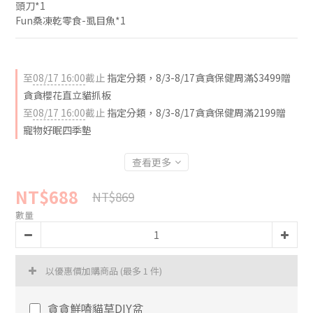
頭刀*1
Fun桑凍乾零食-虱目魚*1
至
08/17 16:00
截止
指定分類，8/3-8/17貪貪保健周滿$3499贈
貪貪櫻花直立貓抓板
至
08/17 16:00
截止
指定分類，8/3-8/17貪貪保健周滿2199贈
寵物好眠四季墊
查看更多
NT$688
NT$869
數量
以優惠價加購商品
(最多 1 件)
貪貪鮮嗑貓草DIY盆