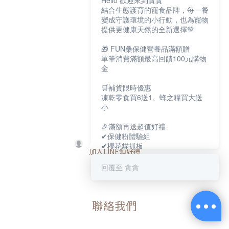
Hello 歡迎來到貪貪
隱私權政策
結合生態護育的寵食品牌，每一餐
公益捐款計畫
變成守護環境的小行動，也為寵物
提供更健康天然的全新選擇💚
🎁 FUN桑保健營養品滿額贈
單筆消費滿額最高回饋100元購物
金
顧客服務
🛒補貨限時優惠
凍乾零食買6送1、蜂之糧買大送
常見問題
小
運送政策
退換貨政策
🎉滿額再送超值好禮
✔保健粉體驗組
貪貪會員制度
✔櫻花貓抓板
加入LINE領好禮
✔寵物好眠四季墊
回覆至 貪貪
保健大賞💕
https://muncheepet.com/uL1qW
聯絡我們
😺新朋友加LINE領取免費罐罐
https://lin.ee/O7fP797