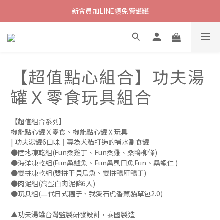
新會員加LINE領免費罐罐
【超值點心組合】功夫湯
罐Ｘ零食玩具組合
【超值組合系列】
機能點心罐Ｘ零食、機能點心罐Ｘ玩具
| 功夫湯罐6口味｜專為犬貓打造的補水副食罐
●陸地凍乾組(Fun桑雞丁、Fun桑雞、桑鴨柳條)
●海洋凍乾組(Fun桑鱸魚、Fun桑虱目魚Fun、桑蝦仁 ) 
●雙拼凍乾組(雙拼干貝烏魚、雙拼鴨肝鴨丁) 
●肉泥組(高蛋白肉泥條6入)
●玩具組(二代日式糰子、我愛石虎香蕉貓草包2.0)
▲功夫湯罐台灣監製研發設計，泰國製造