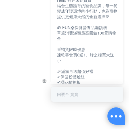
Hello 歡迎來到貪貪
結合生態護育的寵食品牌，每一餐
變成守護環境的小行動，也為寵物
提供更健康天然的全新選擇💚
🎁 FUN桑保健營養品滿額贈
單筆消費滿額最高回饋100元購物
金
🛒補貨限時優惠
凍乾零食買6送1、蜂之糧買大送
小
🎉滿額再送超值好禮
✔保健粉體驗組
✔櫻花貓抓板
✔寵物好眠四季墊
回覆至 貪貪
保健大賞💕
https://muncheepet.com/uL1qW
😺新朋友加LINE領取免費罐罐
https://lin.ee/O7fP797