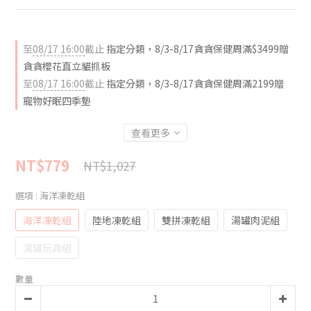
至
08/17 16:00
截止
指定分類，8/3-8/17貪貪保健周滿$3499贈
貪貪櫻花直立貓抓板
至
08/17 16:00
截止
指定分類，8/3-8/17貪貪保健周滿2199贈
寵物好眠四季墊
查看更多
NT$779
NT$1,027
選項
: 海洋凍乾組
海洋凍乾組
陸地凍乾組
雙拼凍乾組
湯罐肉泥組
湯罐玩具組
數量