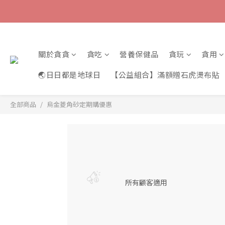
關於貪貪
貪吃
營養保健品
貪玩
貪用
🌏日日都是地球日
【公益組合】滿額贈石虎燙布貼
全部商品
烏金菱角砂定期購優惠
所有顧客適用