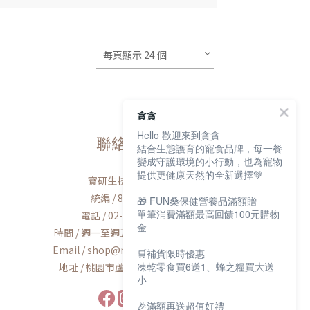
每頁顯示 24 個
貪貪
Hello 歡迎來到貪貪
聯絡我們
結合生態護育的寵食品牌，每一餐
變成守護環境的小行動，也為寵物
提供更健康天然的全新選擇💚
寶研生技有限公司
統編 / 83163768
🎁 FUN桑保健營養品滿額贈
單筆消費滿額最高回饋100元購物
電話 / 02-2600-8552
金
時間 / 週一至週五AM9:00-PM6:00
Email / shop@munchee.com.tw
🛒補貨限時優惠
凍乾零食買6送1、蜂之糧買大送
地址 / 桃園市蘆竹區南工路56號
小
🎉滿額再送超值好禮