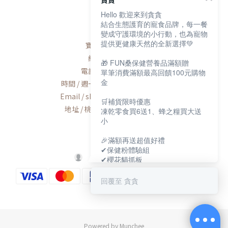
貪貪
Hello 歡迎來到貪貪
聯絡我們
結合生態護育的寵食品牌，每一餐
變成守護環境的小行動，也為寵物
提供更健康天然的全新選擇💚
寶研生技有限公司
統編 / 83163768
🎁 FUN桑保健營養品滿額贈
電話 / 02-2600-8552
單筆消費滿額最高回饋100元購物
金
時間 / 週一至週五AM9:00-PM6:00
Email / shop@munchee.com.tw
🛒補貨限時優惠
地址 / 桃園市蘆竹區南工路56號
凍乾零食買6送1、蜂之糧買大送
小
🎉滿額再送超值好禮
✔保健粉體驗組
✔櫻花貓抓板
✔寵物好眠四季墊
回覆至 貪貪
保健大賞💕
https://muncheepet.com/uL1qW
😺新朋友加LINE領取免費罐罐
Powered by Munchee
https://lin.ee/O7fP797