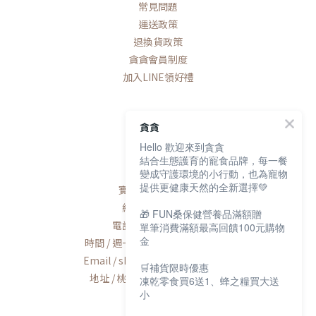
常見問題
運送政策
退換貨政策
貪貪會員制度
加入LINE領好禮
貪貪
Hello 歡迎來到貪貪
聯絡我們
結合生態護育的寵食品牌，每一餐
變成守護環境的小行動，也為寵物
提供更健康天然的全新選擇💚
寶研生技有限公司
統編 / 83163768
🎁 FUN桑保健營養品滿額贈
電話 / 02-2600-8552
單筆消費滿額最高回饋100元購物
金
時間 / 週一至週五AM9:00-PM6:00
Email / shop@munchee.com.tw
🛒補貨限時優惠
地址 / 桃園市蘆竹區南工路56號
凍乾零食買6送1、蜂之糧買大送
小