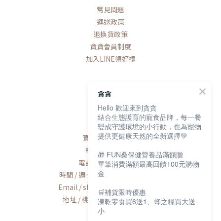
常見問題
運送政策
退換貨政策
貪貪會員制度
加入LINE領好禮
貪貪
Hello 歡迎來到貪貪
聯絡我們
結合生態護育的寵食品牌，每一餐
變成守護環境的小行動，也為寵物
提供更健康天然的全新選擇💚
寶研生技有限公司
統編 / 83163768
🎁 FUN桑保健營養品滿額贈
電話 / 02-2600-8552
單筆消費滿額最高回饋100元購物
金
時間 / 週一至週五AM9:00-PM6:00
Email / shop@munchee.com.tw
🛒補貨限時優惠
地址 / 桃園市蘆竹區南工路56號
凍乾零食買6送1、蜂之糧買大送
小