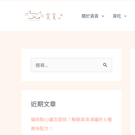
跳
至
關於貪貪
貪吃
主
要
內
容
搜
尋
關
鍵
字
近期文章
:
貓咪點心罐怎麼挑？解鎖貪貪湯罐的 6 種
美味配方！