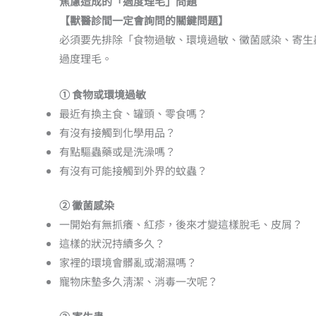
焦慮造成的「過度理毛」問題
【獸醫診間一定會詢問的關鍵問題】
必須要先排除「⻝物過敏、環境過敏、黴菌感染、寄生
過度理毛。
① 食物或環境過敏
最近有換主⻝、罐頭、零⻝嗎？
有沒有接觸到化學用品？
有點驅蟲藥或是洗澡嗎？
有沒有可能接觸到外界的蚊蟲？
② 黴菌感染
一開始有無抓癢、紅疹，後來才變這樣脫毛、皮屑？
這樣的狀況持續多久？
家裡的環境會髒亂或潮濕嗎？
寵物床墊多久淸潔、消毒一次呢？