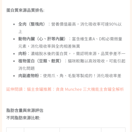
蛋白質來源品質排名
:
全肉（整塊肉）
：營養價值最高，消化吸收率可達90%以
上
動物內臟（心、肝等內臟）
：富含維生素A、D和必需微量
元素，消化吸收率與全肉相差無異
肉粉
：濃縮脫水後的蛋白質，，需認明來源，品質參差不一
植物蛋白（豆類、麩質）
：貓咪較難以高效吸收，可能引起
消化問題
肉副產物粉
：使用爪、角、毛髮等製成的！消化吸收率差
延伸閱讀：貓主食罐推薦：貪貪 Munchee 三大機能主食罐全解析
脂肪含量與來源評估
不同脂肪來源比較
: