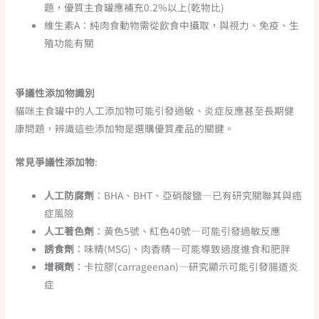
題，優質主食罐應補充0.2%以上(乾物比)
維生素A：純肉食動物需從飲食中攝取，與視力、免疫、生
殖功能有關
爭議性添加物識別
貓咪主食罐中的人工添加物可能引發過敏、炎症反應甚至長期健
康問題，辨識這些添加物是選購優質產品的關鍵。
常見爭議性添加物
:
人工防腐劑
：BHA、BHT、亞硝酸鹽—已有研究關聯其與癌
症風險
人工著色劑
：黃色5號、紅色40號—可能引發過敏反應
誘食劑
：味精(MSG)、肉香精—可能導致過度進食和肥胖
增稠劑
：卡拉膠(carrageenan)—研究顯示可能引發腸道炎
症