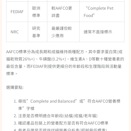
歐洲
較AAFCO更
“Complete Pet
FEDIAF
標準
詳盡
Food”
研究
最嚴謹但較
NRC
通常不直接標示
基準
少應用
AAFCO標準分為成長期和成貓維持兩種配方，其中要求蛋白質(成
貓乾物質26%+)、牛磺酸(0.2%+)、維生素A、D等數十種營養素的
最低含量。而FEDIAF則提供更細分的年齡段和生理階段與活動量
標準。
選購要點:
尋找”Complete and Balanced”或”符合AAFCO營養標
準”字樣
注意是否標明適合年齡段(幼貓/成貓/老年貓)
確認產品包裝上的營養配方是否有符合AAFCO標準
參考品牌是否提供詳細營養分析表(超越最低標準)