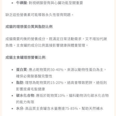
牛磺酸
: 對視網膜發育與心臟功能至關重要
缺乏這些營養素可能導致永久性發育問題。
成貓的理想蛋白質與脂肪比例
成貓需要均衡的營養成分，既滿足日常活動需求，又不增加代謝
負擔。主食罐的成分比例直接影響健康與體重管理。
成貓主食罐理想營養比例
:
蛋白質
: 應占乾物質的30-40%，來源以動物性蛋白為主，
確保必需胺基酸完整性
脂肪
: 理想為乾物質的15-20%，過高會導致肥胖，過低則
影響皮膚毛髮健康
碳水化合物
: 應低於乾物質10%，貓科動物消化碳水化合物
的能力有限
水分
: 高品質主食罐含水量應達75-85%，幫助天然補水