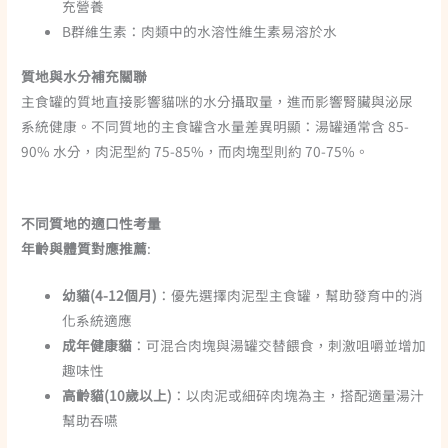
充營養
B群維生素：肉類中的水溶性維生素易溶於水
質地與水分補充關聯
主食罐的質地直接影響貓咪的水分攝取量，進而影響腎臟與泌尿
系統健康。不同質地的主食罐含水量差異明顯：湯罐通常含 85-
90% 水分，肉泥型約 75-85%，而肉塊型則約 70-75%。
不同質地的適口性考量
年齡與體質對應推薦
:
幼貓(4-12個月)
：優先選擇肉泥型主食罐，幫助發育中的消
化系統適應
成年健康貓
：可混合肉塊與湯罐交替餵食，刺激咀嚼並增加
趣味性
高齡貓(10歲以上)
：以肉泥或細碎肉塊為主，搭配適量湯汁
幫助吞嚥