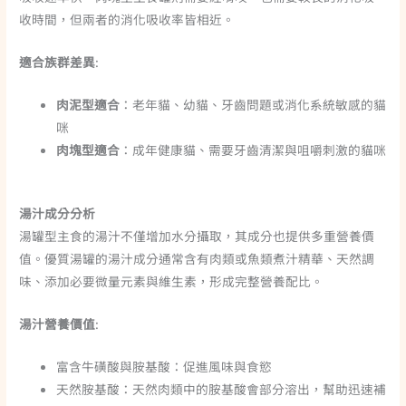
收時間，但兩者的消化吸收率皆相近。
適合族群差異
:
肉泥型適合
：老年貓、幼貓、牙齒問題或消化系統敏感的貓
咪
肉塊型適合
：成年健康貓、需要牙齒清潔與咀嚼刺激的貓咪
湯汁成分分析
湯罐型主食的湯汁不僅增加水分攝取，其成分也提供多重營養價
值。優質湯罐的湯汁成分通常含有肉類或魚類煮汁精華、天然調
味、添加必要微量元素與維生素，形成完整營養配比。
湯汁營養價值
:
富含牛磺酸與胺基酸：促進風味與食慾
天然胺基酸：天然肉類中的胺基酸會部分溶出，幫助迅速補