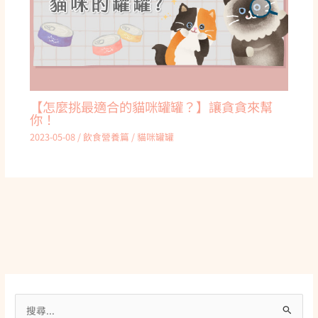
【怎麼挑最適合的貓咪罐罐？】讓貪貪來幫
你！
2023-05-08
/
飲食營養篇
/
貓咪罐罐
搜