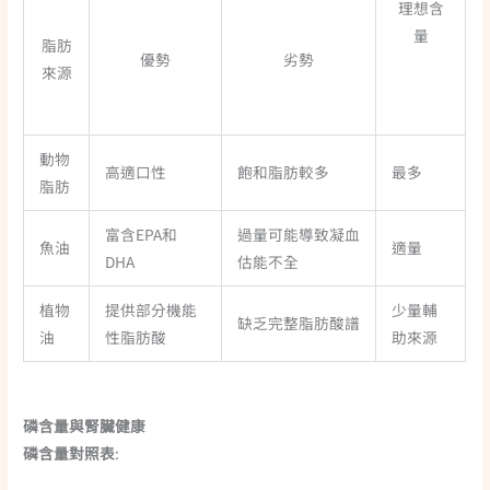
理想含
量
脂肪
優勢
劣勢
來源
動物
高適口性
飽和脂肪較多
最多
脂肪
富含EPA和
過量可能導致凝血
魚油
適量
DHA
估能不全
植物
提供部分機能
少量輔
缺乏完整脂肪酸譜
油
性脂肪酸
助來源
磷含量與腎臟健康
磷含量對照表
: