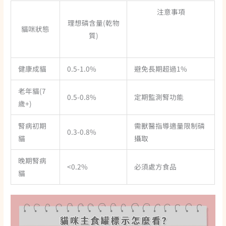
注意事項
理想磷含量(乾物
貓咪狀態
質)
健康成貓
0.5-1.0%
避免長期超過1%
老年貓(7
0.5-0.8%
定期監測腎功能
歲+)
腎病初期
需獸醫指導適量限制磷
0.3-0.8%
貓
攝取
晚期腎病
<0.2%
必須處方食品
貓