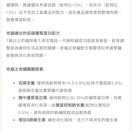
選擇時，建議優先考慮低磷（乾物比<1%）、低灰分（乾物比
<3%）且不含加工副產品的配方，這些產品通常使用整塊肉類，
營養價值較高。
老貓適合的低磷優質蛋白配方
7歲以上的貓咪進入老年階段，代謝和器官功能逐漸衰退，飲食調
整成為維持生活品質的關鍵。老貓主食罐配方需要特別考慮腎臟
負擔與消化吸收問題。
老貓主食罐關鍵要素
:
低磷含量
: 理想為乾物質中<0.5-0.8%(記得不要超過1.0%)
過高磷含量加重腎臟代謝負擔
適中優質蛋白質
: 維持乾物比30-35%的優質蛋白質，但需
選擇易消化來源，並
適當控制鈉含量
(乾物比應低於
0.5%)，避免過高的鈉攝取造成血壓負擔
增加B群維生素
: 補充消化吸收、活力下降流失的維生素