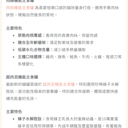
肉絲機能主食罐
肉絲機能主食罐
為喜愛咀嚼口感的貓咪量身打造，選用手撕肉絲
狀態，模擬自然進食的質地。
主要特色
原態肉視覺感：
看得見的真實肉絲，保留肉感
適合全年齡貓咪：
滿足對美味及營養的需求
低碳水化合物含量：
減少過多熱量攝取
五種口味選擇：
雞肉、旗魚、鮭魚、牛肉、火雞、鬼頭刀等
多樣變化
超肉泥機能主食罐
最創新的貓罐莫過於
超肉泥機能主食罐
，特別選用珍稀
蜂子水解
胜肽
，是功能性極高的營養罐，特別適合恢復期、體弱或需快速
補充能量的毛孩。
主要特色
蜂子水解胜肽：
食用蜂王乳長大的蜜蜂幼蟲，
是10萬隻蜜
蜂辛苦培育所得精華，內涵牛磺酸及豐富胺基酸
，有著極為