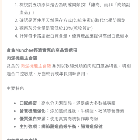
檢視前五項原料是否為明確肉類(如「雞肉」而非「肉類副
產品」)
確認是否使用天然保存方式(如維生素E)取代化學防腐劑
觀察灰分含量是否低於10%(乾物質計)
計算每卡路里蛋白質含量，優質產品應提供高蛋白低碳水
貪貪Munchee經濟實惠的高品質選項
肉泥機能主食罐
貪貪的
肉泥機能主食罐
系列以軟綿滑順的肉泥口感為特色，特別
適合口腔敏感、牙齒較弱或年長貓咪食用。
主要特色
口感綿密：
高水分肉泥型態，滿足瘸大多數挑嘴貓
營養機能強化：
添加蠶蛹胜肽、牛磺酸、褐藻等營養素
優質蛋白來源：
使用真實肉塊製作非肉粉
主打強項：
調節腸道菌叢平衡，腸胃道保健