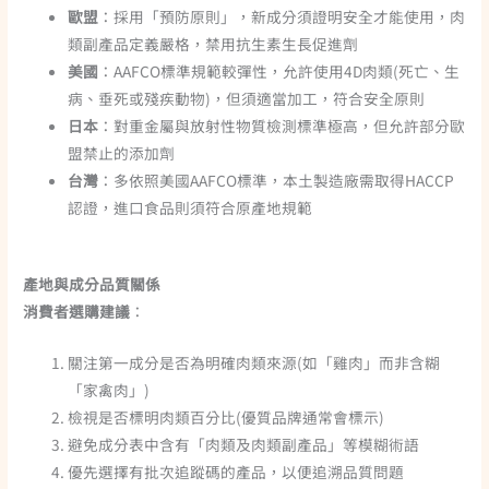
歐盟
：採用「預防原則」，新成分須證明安全才能使用，肉
類副產品定義嚴格，禁用抗生素生長促進劑
美國
：AAFCO標準規範較彈性，允許使用4D肉類(死亡、生
病、垂死或殘疾動物)，但須適當加工，符合安全原則
日本
：對重金屬與放射性物質檢測標準極高，但允許部分歐
盟禁止的添加劑
台灣
：多依照美國AAFCO標準，本土製造廠需取得HACCP
認證，進口食品則須符合原產地規範
產地與成分品質關係
消費者選購建議
：
關注第一成分是否為明確肉類來源(如「雞肉」而非含糊
「家禽肉」)
檢視是否標明肉類百分比(優質品牌通常會標示)
避免成分表中含有「肉類及肉類副產品」等模糊術語
優先選擇有批次追蹤碼的產品，以便追溯品質問題