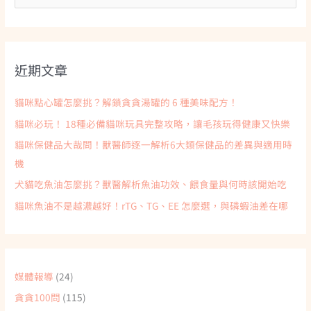
尋
關
鍵
近期文章
字
:
貓咪點心罐怎麼挑？解鎖貪貪湯罐的 6 種美味配方！
貓咪必玩！ 18種必備貓咪玩具完整攻略，讓毛孩玩得健康又快樂
貓咪保健品大哉問！獸醫師逐一解析6大類保健品的差異與適用時
機
犬貓吃魚油怎麼挑？獸醫解析魚油功效、餵食量與何時該開始吃
貓咪魚油不是越濃越好！rTG、TG、EE 怎麼選，與磷蝦油差在哪
媒體報導
(24)
貪貪100問
(115)