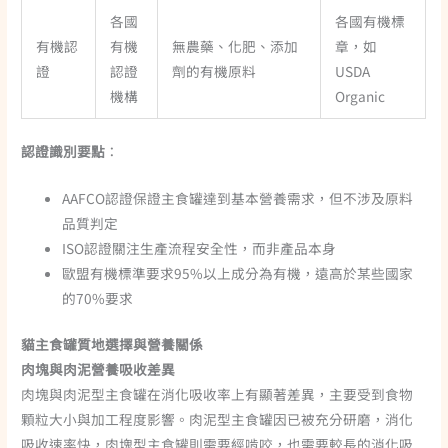
各國
各國有機標
有機認
有機
無農藥、化肥、添加
章，如
證
認證
劑的有機原料
USDA
機構
Organic
認證識別要點
：
AAFCO認證保證主食罐達到基本營養需求，但不涉及原料
品質判定
ISO認證關注生產流程安全性，而非產品本身
歐盟有機標準要求95%以上成分為有機，遠高於某些國家
的70%要求
貓主食罐質地選擇與營養關係
肉塊與肉泥營養吸收差異
肉塊與肉泥型主食罐在消化吸收率上有顯著差異，主要受到食物
顆粒大小與加工程度影響。肉泥型主食罐因已被充分研磨，消化
吸收速率快，肉塊型主食罐則需要經啃咬，也需要較長的消化吸