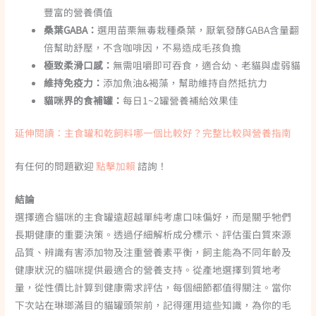
豐富的營養價值
桑葉GABA：
選用苗栗無毒栽種桑葉，厭氧發酵GABA含量翻
倍幫助舒壓，不含咖啡因，不易造成毛孩負擔
極致柔滑口感：
無需咀嚼即可吞食，適合幼、老貓與虛弱貓
維持免疫力：
添加魚油&褐藻，幫助維持自然抵抗力
貓咪界的食補罐：
每日1~2罐營養補給效果佳
延伸閱讀：主食罐和乾飼料哪一個比較好？完整比較與營養指南
有任何的問題歡迎
點擊加賴
諮詢！
結論
選擇適合貓咪的主食罐遠超越單純考慮口味偏好，而是關乎牠們
長期健康的重要決策。透過仔細解析成分標示、評估蛋白質來源
品質、辨識有害添加物及注重營養素平衡，飼主能為不同年齡及
健康狀況的貓咪提供最適合的營養支持。從產地選擇到質地考
量，從性價比計算到健康需求評估，每個細節都值得關注。當你
下次站在琳瑯滿目的貓罐頭架前，記得運用這些知識，為你的毛