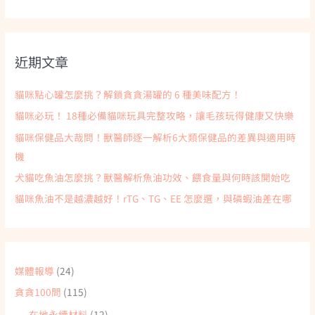
尋
關
鍵
近期文章
字
:
貓咪點心罐怎麼挑？解鎖貪貪湯罐的 6 種美味配方！
貓咪必玩！ 18種必備貓咪玩具完整攻略，讓毛孩玩得健康又快樂
貓咪保健品大哉問！獸醫師逐一解析6大類保健品的差異與適用時
機
犬貓吃魚油怎麼挑？獸醫解析魚油功效、餵食量與何時該開始吃
貓咪魚油不是越濃越好！rTG、TG、EE 怎麼選，與磷蝦油差在哪
媒體報導
(24)
貪貪100問
(115)
在地永續材料
(12)