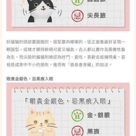
好貓貓的頭部要圓圓的、臉型要肉嘟嘟的，從正面看最好呈現一
顆圓型，這樣才顯得軟萌可愛又福氣。古人都以農作及圈養牲畜
為生，而尖臉的貓貓則被認為好鬥、愛吃，喜歡去追捕飛禽，容
易造成家中不小的損失，進而有「面長會食雞」的說法。
眼貴金銀色，忌黑痕入眼