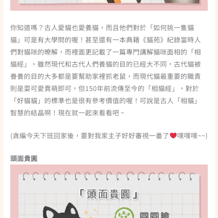
你知道嗎？古人愛貓也愛養貓，而且他們對於「如何挑一隻貓
貓」可是有大學問的喔！甚至還有一本典籍《貓苑》紀錄當時人
們對貓咪的暸解，而裡面更記載了一篇專門講解貓咪面相的「相
貓經」。雖然現代和古代人們養貓的目的已經大不同，古代貓被
眷養的目的大多都是要幫助家裡抓老鼠，而現代貓最重要的職責
則是耍可愛賣萌即可，但150年前流傳至今的「相貓經」，對於
「好貓貓」的標準也是很有參考價值的喔！可說是古人「相貓」
智慧的結晶啊！現在就一起來看看吧 ~
(貪編今天下班回家後，要對我家主子好好審視一番了
嘿嘿嘿~~)
頭面貴圓