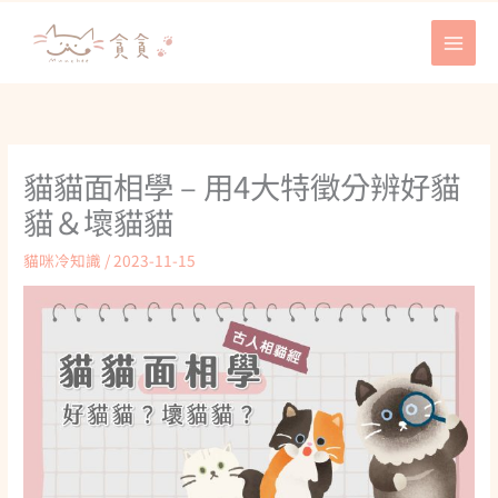
跳
至
主
要
內
容
貓貓面相學 – 用4大特徵分辨好貓
貓＆壞貓貓
貓咪冷知識
/
2023-11-15