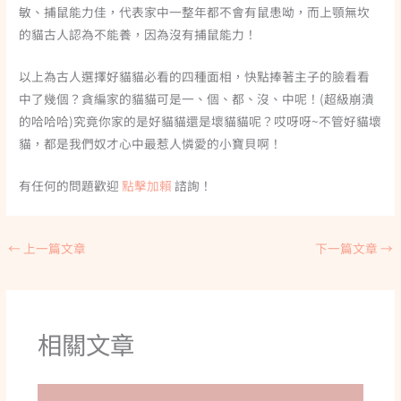
敏、捕鼠能力佳，代表家中一整年都不會有鼠患呦，而上顎無坎
的貓古人認為不能養，因為沒有捕鼠能力！
以上為古人選擇好貓貓必看的四種面相，快點捧著主子的臉看看
中了幾個？貪編家的貓貓可是一、個、都、沒、中呢！(超級崩潰
的哈哈哈)究竟你家的是好貓貓還是壞貓貓呢？哎呀呀~不管好貓壞
貓，都是我們奴才心中最惹人憐愛的小寶貝啊！
有任何的問題歡迎
點擊加賴
諮詢！
←
上一篇文章
下一篇文章
→
相關文章