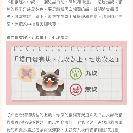
《相貓經》中說：「貓兒黑白胡，痾屎滿神爐」。意思是說：貓
咪的鬍子只能是純色，要是鬍鬚黑白相間的話，說明這隻貓很
皮，經常會跳上跳下，還會在神桌上亂尿尿和嗯嗯，超愛隨地便
溺，總把家中搞得天翻地覆。
貓口貴有坎，九坎闈上，七坎次之
仔細看看貓貓嘴裡的上顎，你家的貓貓有幾道坎呢？古人認為貓
貓嘴裡的坎越多越好，而以九條最佳、七條次之，古代貓貓最重
要的職責為捕捉老鼠保護嫁妝，上顎有九坎的貓貓個性特別靈