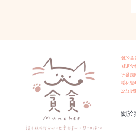
關於貪
溯源食
研發團
隱私權
公益捐
關於