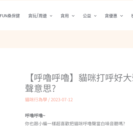
FUN桑保健
貪玩/周邊
貪用
公益
貪優惠
【呼嚕呼嚕】貓咪打呼好大
聲意思?
貓咪行為學
/
2023-07-12
呼嚕呼嚕~
你也跟小編一樣超喜歡把貓咪呼嚕聲當白噪音聽嗎?