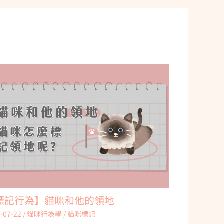
標記行為】貓咪和他的領地
-07-22
/
貓咪行為學
/
貓咪標記