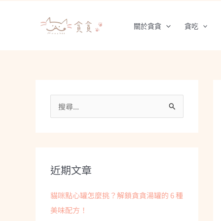
跳
至
關於貪貪
貪吃
主
要
內
容
搜
尋
關
鍵
字
近期文章
:
貓咪點心罐怎麼挑？解鎖貪貪湯罐的 6 種
美味配方！