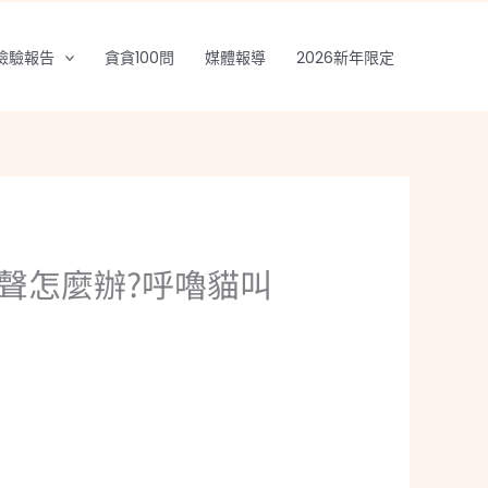
檢驗報告
貪貪100問
媒體報導
2026新年限定
聲怎麼辦?呼嚕貓叫