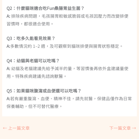
Q2：什麼貓咪適合吃Fun桑腸胃益生菌？
A:
排除疾病問題，毛孩腸胃較敏感脆弱或毛孩因壓力而改變排便
習慣時，都很適合使用。
Q3：吃多久能看見效果？
A:
多數情況約 1–2 週，及可觀察到貓咪排便與腸胃狀態穩定。
Q4：幼貓與老貓可以吃嗎？
A:
幼貓及老貓建議先給予減半的量，等習慣後再依外盒建議量使
用。特殊疾病建議先諮詢獸醫。
Q5：如果貓咪腹瀉或血便還可以吃嗎？
A:
若有嚴重腹瀉、血便、精神不佳，請先就醫，保健品僅作為日常
保養輔助，但不可替代醫療。
←
上一篇文章
下一篇文章
→