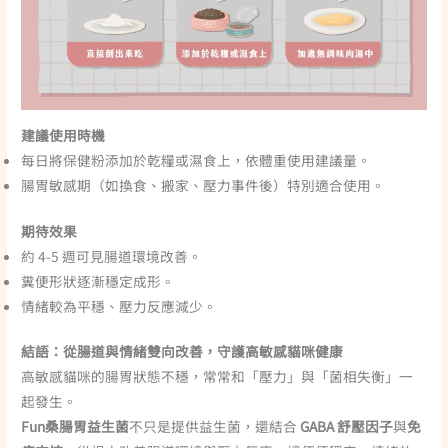
建議使用時機
每日將保健粉添加於乾糧或濕食上，依體重使用建議量。
腸胃敏感期（如換食、搬家、壓力事件後）特別適合使用。
期待效果
約 4-5 週可見腸道環境改善。
糞便形狀逐漸穩定成形。
情緒較為平穩、壓力反應減少。
結語：從腸道與情緒雙向改善，守護高敏感貓咪健康
高敏感貓咪的腸胃狀態不穩，常常和「壓力」與「菌相失衡」一
起發生。
Fun桑腸胃益生菌
不只是提供益生菌，還結合
GABA 舒壓因子
與
免