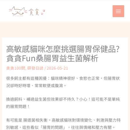
跳
至
主
要
內
容
高敏感貓咪怎麼挑選腸胃保健品?
貪貪Fun桑腸胃益生菌解析
貪貪100問
,
研發日誌
/
2026-05-21
很多飼主都有這種困擾：貓咪精神很好、食慾也正常，但腸胃狀
況卻時好時壞、常常軟便或腹瀉。
換過飼料、補過益生菌但效果卻不持久？小心！這可能不是單純
的腸胃問題！
有可能是 腸道菌相失衡。高敏感貓咪對環境變化、刺激與壓力特
別敏感，這些看似「腸胃的問題」，往往與情緒和壓力有關。