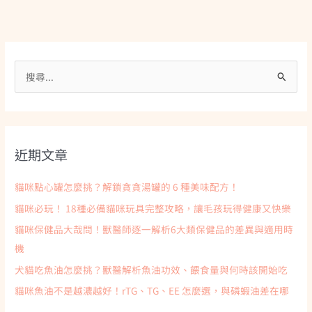
搜
尋
關
鍵
近期文章
字
:
貓咪點心罐怎麼挑？解鎖貪貪湯罐的 6 種美味配方！
貓咪必玩！ 18種必備貓咪玩具完整攻略，讓毛孩玩得健康又快樂
貓咪保健品大哉問！獸醫師逐一解析6大類保健品的差異與適用時
機
犬貓吃魚油怎麼挑？獸醫解析魚油功效、餵食量與何時該開始吃
貓咪魚油不是越濃越好！rTG、TG、EE 怎麼選，與磷蝦油差在哪