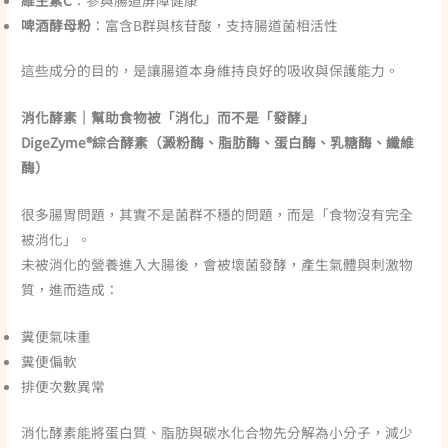
啤酒酵母粉
：富含B群與核苷酸，支持腸道菌相活性
這些成分的目的，是讓腸道本身維持良好的吸收與保護能力。
消化酵素｜幫助食物被「消化」而不是「發酵」
DigeZyme®綜合酵素（澱粉酶、脂肪酶、蛋白酶、乳糖酶、纖維
酶）
很多腸胃問題，其實不是菌群不穩的問題，而是「食物沒有完全
被消化」。
未被消化的營養進入大腸後，會被壞菌發酵，產生氣體與刺激物
質，進而造成：
糞便氣味重
糞便偏軟
排便次數異常
消化酵素能將蛋白質、脂肪與碳水化合物先分解為小分子，減少