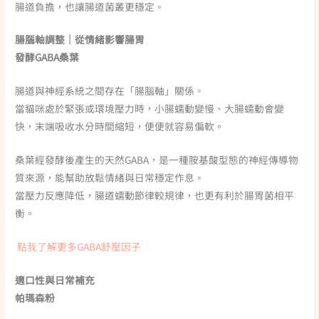
腸道負擔，也讓腸道菌叢更穩定。
腸腦軸調整｜從情緒影響腸胃
發酵GABA桑葉
腸道與神經系統之間存在「腸腦軸」關係。
當貓咪處於緊張或環境壓力時，小腸蠕動變慢、大腸蠕動會變
快，末端吸收水分時間縮短，便便就容易偏軟。
桑葉經發酵後產生的天然GABA，是一種胺基酸型態的神經傳導物
質來源，能幫助放鬆情緒與日常穩定作息。
當壓力反應降低，腸道蠕動節律較規律，也更有利於腸胃菌相平
衡。
點我了解更多GABA舒壓因子
適口性與日常補充
帕瑪森粉