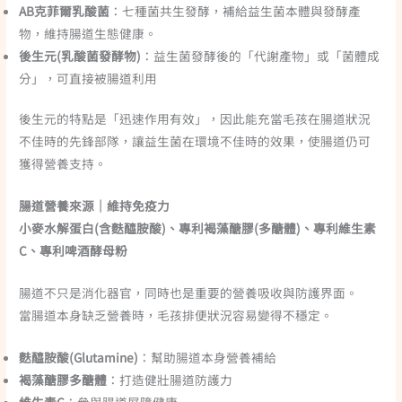
AB克菲爾乳酸菌
：七種菌共生發酵，補給益生菌本體與發酵產
物，維持腸道生態健康。
後生元(乳酸菌發酵物)
：益生菌發酵後的「代謝產物」或「菌體成
分」，可直接被腸道利用
後生元的特點是「迅速作用有效」，因此能充當毛孩在腸道狀況
不佳時的先鋒部隊，讓益生菌在環境不佳時的效果，使腸道仍可
獲得營養支持。
腸道營養來源｜維持免疫力
小麥水解蛋白(含麩醯胺酸)、專利褐藻醣膠(多醣體)、專利維生素
C、專利啤酒酵母粉
腸道不只是消化器官，同時也是重要的營養吸收與防護界面。
當腸道本身缺乏營養時，毛孩排便狀況容易變得不穩定。
麩醯胺酸(Glutamine)
：幫助腸道本身營養補給
褐藻醣膠多醣體
：打造健壯腸道防護力
維生素C
：參與腸道屏障健康