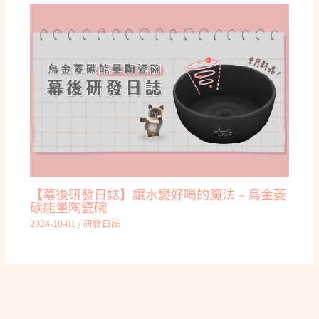
【幕後研發日誌】讓水變好喝的魔法 – 烏金菱
碳能量陶瓷碗
2024-10-01
/
研發日誌