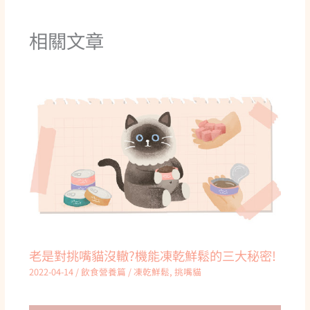
相關文章
老是對挑嘴貓沒轍?機能凍乾鮮鬆的三大秘密!
2022-04-14
/
飲食營養篇
/
凍乾鮮鬆
,
挑嘴貓