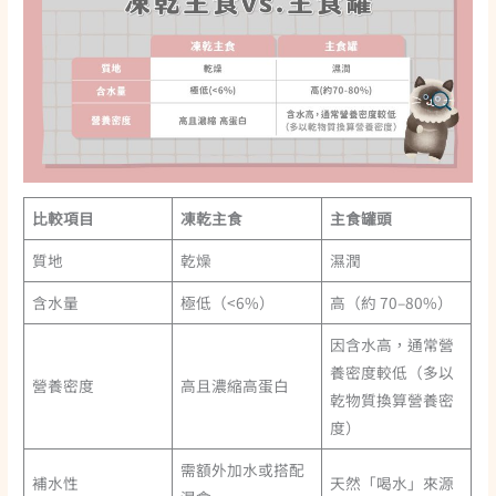
比較項目
凍乾主食
主食罐頭
質地
乾燥
濕潤
含水量
極低（<6%）
高（約 70–80%）
因含水高，通常營
養密度較低（多以
營養密度
高且濃縮
高蛋白
乾物質換算營養密
度）
需額外加水或搭配
補水性
天然「喝水」來源