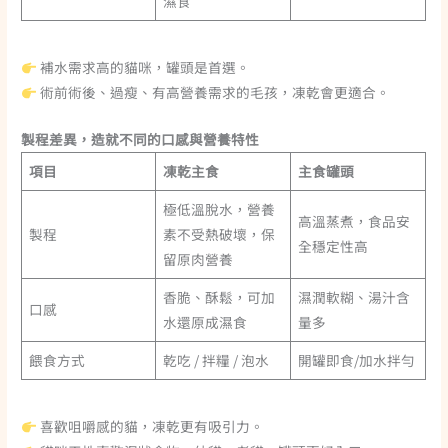
濕食
補水需求高的貓咪，罐頭是首選。
術前術後、過瘦、有高營養需求的毛孩，凍乾會更適合。
製程差異，造就不同的口感與營養特性
項目
凍乾主食
主食罐頭
極低溫脫水，營養
高溫蒸煮，食品安
製程
素不受熱破壞，保
全穩定性高
留原肉營養
香脆、酥鬆，可加
濕潤軟糊、湯汁含
口感
水還原成濕食
量多
餵食方式
乾吃 / 拌糧 / 泡水
開罐即食/加水拌勻
喜歡咀嚼感的貓，凍乾更有吸引力。