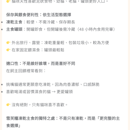
貓咪天性喜歡泥狀食物、幼貓、老貓，罐頭更好入口。
保存與餵食便利性：依生活型態選擇
凍乾主食
：輕便、不需冷藏、保存期長
主食罐頭
：開罐即食，但開罐後需冷藏（48 小時內食用完畢）
外出旅行、露營：凍乾重量輕、包裝垃圾小，較為方便
在家固定餵濕食：罐頭最輕鬆
適口性：不是誰好誰壞，而是喜好不同
在飼主回饋裡常看到：
挑嘴貓通常更願意吃凍乾，因為肉香濃郁、口感酥脆
喜歡喝湯或習慣濕食的貓 → 更愛罐頭
沒有絕對，只有貓咪喜不喜歡。
雪芙糧凍乾主食的獨特之處：不是只有凍乾，而是「更完整的主
食選擇」