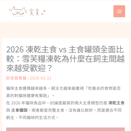
跳
至
主
要
內
容
2026 凍乾主食 vs 主食罐頭全面比
較：雪芙糧凍乾為什麼在飼主間越
來越受歡迎？
飲食營養篇
/
2026-03-31
貓咪主食選擇越來越多，飼主也越來越重視「吃進去的食物是否
真的對貓咪健康有幫助」。
在 2026 年貓咪食品中，討論度最高的兩大主食類型仍是
凍乾主食
與
主食罐頭
。兩者都是完整主食，沒有誰比較好，而是適合不同
飼主、不同貓咪的生活方式。