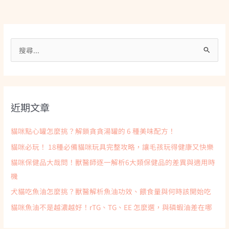
搜
尋
關
鍵
近期文章
字
:
貓咪點心罐怎麼挑？解鎖貪貪湯罐的 6 種美味配方！
貓咪必玩！ 18種必備貓咪玩具完整攻略，讓毛孩玩得健康又快樂
貓咪保健品大哉問！獸醫師逐一解析6大類保健品的差異與適用時
機
犬貓吃魚油怎麼挑？獸醫解析魚油功效、餵食量與何時該開始吃
貓咪魚油不是越濃越好！rTG、TG、EE 怎麼選，與磷蝦油差在哪