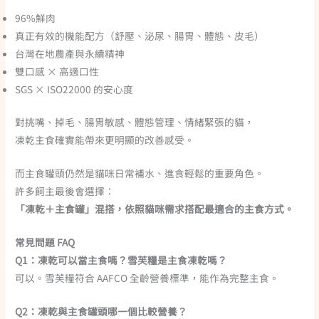
96%鮮肉
真正有效的機能配方（舒壓、泌尿、腸胃、體態、皮毛）
台灣在地農產與永續精神
雙口感 × 高適口性
SGS × ISO22000 的安心度
對挑嘴、掉毛、腸胃敏感、體態管理、情緒緊張的貓，
凍乾主食確實能帶來更明顯的改善感受。
而主食罐頭仍然是貓咪日常補水、進食輕鬆的重要角色。
許多飼主最後會選擇：
「凍乾＋主食罐」混搭，依照貓咪需求搭配最適合的主食方式。
常見問題 FAQ
Q1：凍乾可以當主食嗎？雪芙糧是主食凍乾嗎？
可以。雪芙糧符合 AAFCO 全齡營養標準，能作為完整主食。
Q2：凍乾與主食罐頭哪一個比較營養？