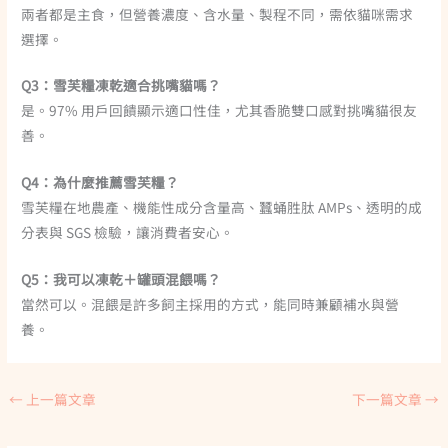
兩者都是主食，但營養濃度、含水量、製程不同，需依貓咪需求
選擇。
Q3：雪芙糧凍乾適合挑嘴貓嗎？
是。97% 用戶回饋顯示適口性佳，尤其香脆雙口感對挑嘴貓很友
善。
Q4：為什麼推薦雪芙糧？
雪芙糧在地農產、機能性成分含量高、蠶蛹胜肽 AMPs、透明的成
分表與 SGS 檢驗，讓消費者安心。
Q5：我可以凍乾＋罐頭混餵嗎？
當然可以。混餵是許多飼主採用的方式，能同時兼顧補水與營
養。
←
上一篇文章
下一篇文章
→