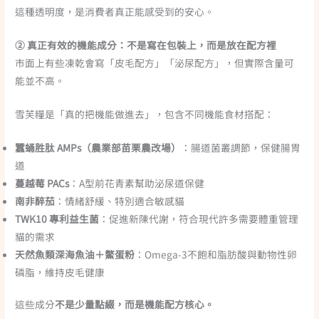
這種透明度，是消費者真正能感受到的安心。
② 真正有效的機能成分：不是寫在包裝上，而是放在配方裡
市面上有些凍乾會寫「皮毛配方」「泌尿配方」，但實際含量可
能並不高。
雪芙糧是「真的把機能做進去」，包含不同機能食材搭配：
蠶蛹胜肽 AMPs（農業部苗栗農改場）
：腸道菌叢調節，保健腸胃
道
蔓越莓 PACs
：A型前花青素幫助泌尿道保健
南非醉茄
：情緒舒緩、特別適合敏感貓
TWK10 專利益生菌
：促進新陳代謝，符合現代許多需要體重管理
貓的需求
天然魚類深海魚油＋鱉蛋粉
：Omega-3不飽和脂肪酸與動物性卵
磷脂，維持皮毛健康
這些成分
不是少量點綴，而是機能配方核心。