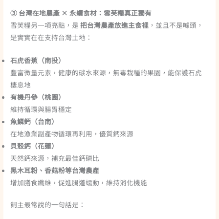
③ 台灣在地農產 × 永續食材：雪芙糧真正獨有
雪芙糧另一項亮點，是
把台灣農產放進主食裡
，並且不是噱頭，
是實實在在支持台灣土地：
石虎香蕉（南投）
豐富微量元素，健康的碳水來源，無毒栽種的果園，能保護石虎
棲息地
有機丹參（桃園）
維持循環與腸胃穩定
魚鱗鈣（台南）
在地漁業副產物循環再利用，優質鈣來源
貝殼鈣（花蓮）
天然鈣來源，補充最佳鈣磷比
黑木耳粉、香菇粉等台灣農產
增加膳食纖維，促進腸道蠕動，維持消化機能
飼主最常說的一句話是：