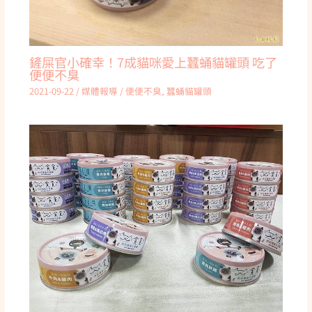
鏟屎官小確幸！7成貓咪愛上蠶蛹貓罐頭 吃了
便便不臭
2021-09-22
/
媒體報導
/
便便不臭
,
蠶蛹貓罐頭