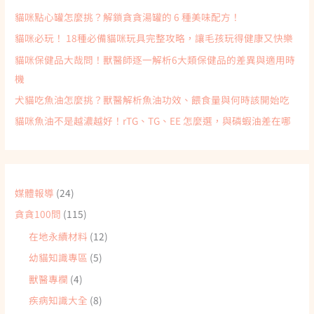
:
貓咪點心罐怎麼挑？解鎖貪貪湯罐的 6 種美味配方！
貓咪必玩！ 18種必備貓咪玩具完整攻略，讓毛孩玩得健康又快樂
貓咪保健品大哉問！獸醫師逐一解析6大類保健品的差異與適用時
機
犬貓吃魚油怎麼挑？獸醫解析魚油功效、餵食量與何時該開始吃
貓咪魚油不是越濃越好！rTG、TG、EE 怎麼選，與磷蝦油差在哪
媒體報導
(24)
貪貪100問
(115)
在地永續材料
(12)
幼貓知識專區
(5)
獸醫專欄
(4)
疾病知識大全
(8)