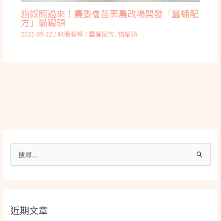
貓奴照過來！農委會苗栗農改場開發「蠶蛹配
方」貓罐頭
2021-09-22
/
媒體報導
/
蠶蛹配方
,
貓罐頭
搜
尋
關
鍵
近期文章
字