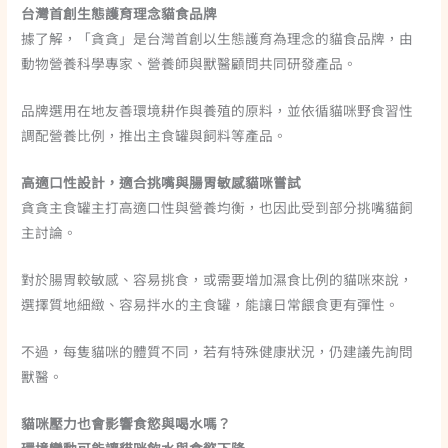
台灣首創生態護育理念貓食品牌
據了解，「貪貪」是台灣首創以生態護育為理念的貓食品牌，由
動物營養科學專家、營養師與獸醫顧問共同研發產品。
品牌選用在地友善環境耕作與養殖的原料，並依循貓咪野食習性
調配營養比例，推出主食罐與飼料等產品。
高適口性設計，適合挑嘴與腸胃敏感貓咪嘗試
貪貪主食罐主打高適口性與營養均衡，也因此受到部分挑嘴貓飼
主討論。
對於腸胃較敏感、容易挑食，或需要增加濕食比例的貓咪來說，
選擇質地細緻、容易拌水的主食罐，能讓日常餵食更有彈性。
不過，每隻貓咪的體質不同，若有特殊健康狀況，仍建議先詢問
獸醫。
貓咪壓力也會影響食慾與喝水嗎？
環境變動可能讓貓咪飲水與食慾下降