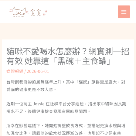
跳
至
主
要
內
容
貓咪不愛喝水怎麼辦？網實測一招
有效 她靠這「黑碗＋主食罐」
媒體報導
/
2026-06-01
台灣飼養寵物的風氣逐年上升，其中「貓奴」族群更是龐大，對
愛貓的健康更是不敢大意。
近期一位飼主 Jessie 在社群平台分享經驗，指出家中貓咪因長期
喝水不足，後續健康檢查發現有尿結晶問題。
所幸在獸醫建議下，她開始調整飲食方式，並搭配更換水碗與增
加濕食比例，讓貓咪的飲水狀況逐漸改善，也引起不少飼主共