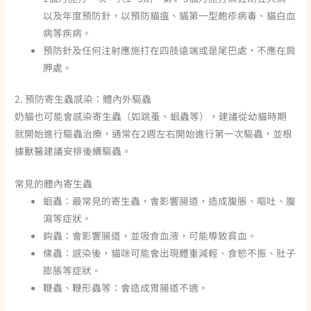
以及年度預防針，以預防貓瘟、貓第一型皰疹病毒、貓白血
病等疾病。
預防針及任何注射應施打在四肢遠端或是尾巴處，不應在肩
胛處。
2. 預防寄生蟲感染：體內外驅蟲
奶貓也可能會感染寄生蟲（如跳蚤、蛔蟲等），建議從幼貓時期
就開始進行驅蟲治療，通常在2週左右開始進行第一次驅蟲，並根
據獸醫建議安排後續驅蟲。
常見的體內寄生蟲
蛔蟲
：最常見的寄生蟲，會影響腸道，造成腹脹、嘔吐、腹
瀉等症狀。
鈎蟲
：會影響腸道，並吸食血液，可能導致貧血。
絛蟲
：感染後，貓咪可能會出現體重減輕、食慾不振、肚子
膨脹等症狀。
鞭蟲、鞭形蟲等
：會造成胃腸道不適。