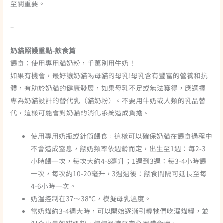
至關重要。
–
奶貓照護重點-飲食篇
餵食：使用專用貓奶粉，千萬別用牛奶！
如果有機會，最好讓奶貓喝母貓的母乳!母乳含有豐富的營養和抗
體，有助於奶貓的健康發展，如果母乳不足或無法獲得，應選擇
專為奶貓設計的替代乳（貓奶粉）。不要用牛奶或人類的乳品替
代，這樣可能會對奶貓的消化系統造成負擔。
使用專用奶瓶或針筒餵食，這樣可以確保奶貓在餵食過程中
不會造成窒息，餵奶頻率依週齡而定，出生至1週：每2-3
小時餵一次，每次大約4-8毫升；1週到3週：每3-4小時餵
一次，每次約10-20毫升，3週過後：餵食間隔可延長至每
4-6小時一次。
奶溫控制在37～38°C，模擬母乳溫度。
當奶貓約3-4週大時，可以開始逐漸引導牠們吃濕貓糧，並
混合少量的貓奶粉，慢慢過渡至完全固體食物。