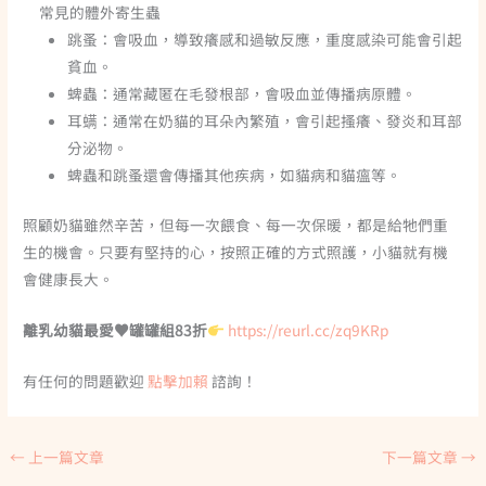
常見的體外寄生蟲
跳蚤
：會吸血，導致癢感和過敏反應，重度感染可能會引起
貧血。
蜱蟲
：通常藏匿在毛發根部，會吸血並傳播病原體。
耳螨
：通常在奶貓的耳朵內繁殖，會引起搔癢、發炎和耳部
分泌物。
蜱蟲
和
跳蚤
還會傳播其他疾病，如貓病和貓瘟等。
照顧奶貓雖然辛苦，但每一次餵食、每一次保暖，都是給牠們重
生的機會。只要有堅持的心，按照正確的方式照護，小貓就有機
會健康長大。
離乳幼貓最愛♥️罐罐組83折
https://reurl.cc/zq9KRp
有任何的問題歡迎
點擊加賴
諮詢！
←
上一篇文章
下一篇文章
→