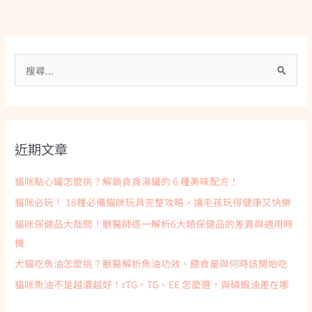
搜
尋
關
鍵
近期文章
字
:
貓咪點心罐怎麼挑？解鎖貪貪湯罐的 6 種美味配方！
貓咪必玩！ 18種必備貓咪玩具完整攻略，讓毛孩玩得健康又快樂
貓咪保健品大哉問！獸醫師逐一解析6大類保健品的差異與適用時
機
犬貓吃魚油怎麼挑？獸醫解析魚油功效、餵食量與何時該開始吃
貓咪魚油不是越濃越好！rTG、TG、EE 怎麼選，與磷蝦油差在哪