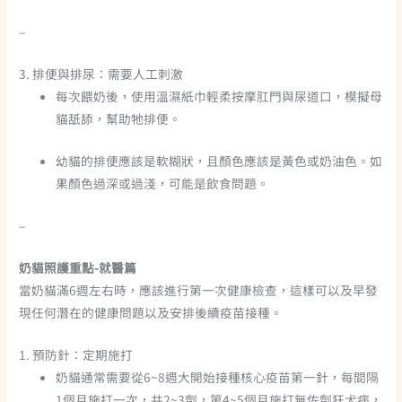
–
3. 排便與排尿：需要人工刺激
每次餵奶後，使用溫濕紙巾輕柔按摩肛門與尿道口，模擬母
貓舐舔，幫助牠排便。
幼貓的排便應該是軟糊狀，且顏色應該是黃色或奶油色。如
果顏色過深或過淺，可能是飲食問題。
–
奶貓照護重點-就醫篇
當奶貓滿6週左右時，應該進行第一次健康檢查，這樣可以及早發
現任何潛在的健康問題以及安排後續疫苗接種。
1. 預防針：定期施打
奶貓通常需要從6~8週大開始接種核心疫苗第一針，每間隔
1個月施打一次，共2~3劑，第4~5個月施打無佐劑狂犬病，