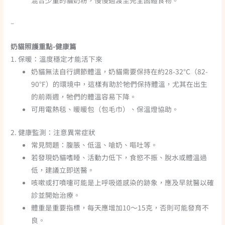
–
奶貓照護重點-健康篇
1. 保暖：溫度穩定才能活下來
奶貓無法自行調節體溫，奶貓需要保持在約28-32°C（82-
90°F）的環境中，這樣有助於牠們保持體溫，尤其在出生
的前兩週，牠們的體溫容易下降。
可用電熱毯、暖暖包（包毛巾）、保溫燈協助。
2. 健康監測：注意異常症狀
常見問題：腹脹、低溫、嗆奶、嘔吐等。
若發現奶貓嗜睡、活動力低下，食慾不振、脫水或體溫過
低，建議立即送醫。
咳嗽或打噴嚏可能是上呼吸道感染的跡象，應及早就醫以確
診並開始治療。
體重是重要指標，每天應增加10～15克，否則可能發育不
良。