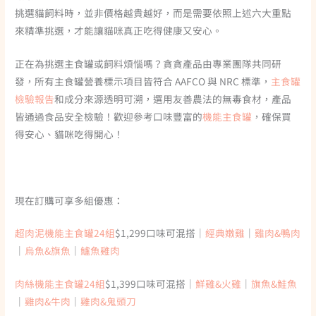
挑選貓飼料時，並非價格越貴越好，而是需要依照上述六大重點
來精準挑選，才能讓貓咪真正吃得健康又安心。
正在為挑選主食罐或飼料煩惱嗎？貪貪產品由專業團隊共同研
發，所有主食罐營養標示項目皆符合 AAFCO 與 NRC 標準，
主食罐
檢驗報告
和成分來源透明可溯，選用友善農法的無毒食材，產品
皆通過食品安全檢驗！歡迎參考口味豐富的
機能主食罐
，確保買
得安心、貓咪吃得開心！
現在訂購可享多組優惠：
超肉泥機能主食罐24組
$1,299口味可混搭｜
經典嫩雞
｜
雞肉&鴨肉
｜
烏魚&旗魚
｜
鱸魚雞肉
肉絲機能主食罐24組
$1,399口味可混搭｜
鮮雞&火雞
｜
旗魚&鮭魚
｜
雞肉&牛肉
｜
雞肉&鬼頭刀