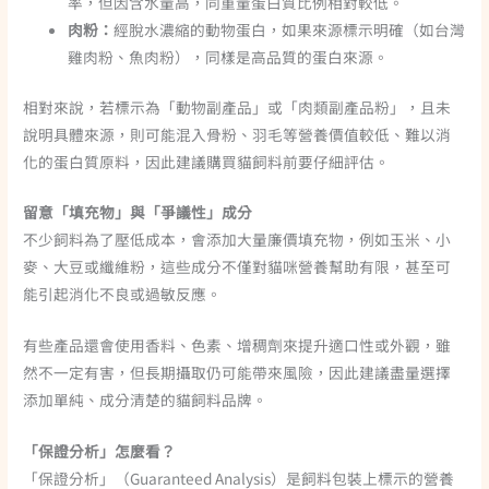
率，但因含水量高，同重量蛋白質比例相對較低。
肉粉：
經脫水濃縮的動物蛋白，如果來源標示明確（如台灣
雞肉粉、魚肉粉），同樣是高品質的蛋白來源。
相對來說，若標示為「動物副產品」或「肉類副產品粉」，且未
說明具體來源，則可能混入骨粉、羽毛等營養價值較低、難以消
化的蛋白質原料，因此建議購買貓飼料前要仔細評估。
留意「填充物」與「爭議性」成分
不少飼料為了壓低成本，會添加大量廉價填充物，例如玉米、小
麥、大豆或纖維粉，這些成分不僅對貓咪營養幫助有限，甚至可
能引起消化不良或過敏反應。
有些產品還會使用香料、色素、增稠劑來提升適口性或外觀，雖
然不一定有害，但長期攝取仍可能帶來風險，因此建議盡量選擇
添加單純、成分清楚的貓飼料品牌。
「保證分析」怎麼看？
「保證分析」（Guaranteed Analysis）是飼料包裝上標示的營養