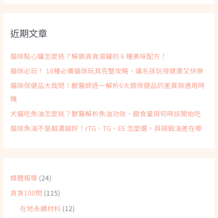
關
鍵
近期文章
字
:
貓咪點心罐怎麼挑？解鎖貪貪湯罐的 6 種美味配方！
貓咪必玩！ 18種必備貓咪玩具完整攻略，讓毛孩玩得健康又快樂
貓咪保健品大哉問！獸醫師逐一解析6大類保健品的差異與適用時
機
犬貓吃魚油怎麼挑？獸醫解析魚油功效、餵食量與何時該開始吃
貓咪魚油不是越濃越好！rTG、TG、EE 怎麼選，與磷蝦油差在哪
媒體報導
(24)
貪貪100問
(115)
在地永續材料
(12)