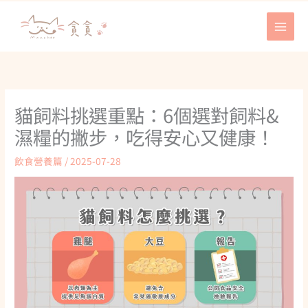
跳
至
主
要
內
容
貓飼料挑選重點：6個選對飼料&
濕糧的撇步，吃得安心又健康！
飲食營養篇
/
2025-07-28