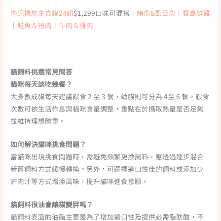
肉泥機能主食罐24組
$1,299口味可混搭｜
鮪魚&虱目魚
｜
寶島鮮雞
｜
鮭魚＆雞肉
｜
牛肉＆雞肉
貓飼料挑選常見問答
貓咪每天該吃幾餐？
大多數成貓每天建議餵食 2 至 3 餐，幼貓則可分為 4至 6 餐。餵食
次數可依生活作息與貓咪食量調整，重點在於攝取熱量是否足夠
並維持理想體重。
如何解決貓咪挑食問題？
當貓咪出現挑食問題時，需避免頻繁更換飼料，應透過逐步混合
新舊飼料方式緩慢轉換。另外，可選擇適口性佳的飼料或添加少
許肉汁等方式增添風味，提升貓咪進食意願。
貓飼料很油會讓貓變胖嗎？
貓飼料表面的油脂主要是為了增加適口性及提供必需脂肪酸，不