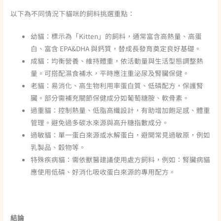
以下為不同情況下貓咪的飼料挑選重點：
幼貓：標示為「Kitten」的飼料，通常富含高熱量、高蛋
白、富含 EPA&DHA 與鈣質，替成長發育奠定良好基礎。
成貓：均衡營養、維持體重，依活動量與生活型態調整熱
量。可搭配濕食補水，平時應注重泌尿及腎臟保健。
老貓：易消化、高生物利用率蛋白質、低磷配方，保護腎
臟。部分需補充關節保健成分如葡萄糖胺、軟骨素。
過重貓：控制熱量、低脂高纖設計，有助增加飽足感、體重
管理。避免過多碳水來源與高升糖指數成分。
過敏貓：單一蛋白來源或水解蛋白，避開常見過敏原，例如
乳製品、穀物等。
特殊疾病貓：需依獸醫建議使用處方飼料，例如：腎臟病貓
應使用低磷、好消化吸收蛋白來源的專用配方。
結論