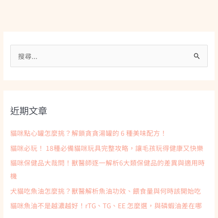
搜
尋
關
鍵
近期文章
字
:
貓咪點心罐怎麼挑？解鎖貪貪湯罐的 6 種美味配方！
貓咪必玩！ 18種必備貓咪玩具完整攻略，讓毛孩玩得健康又快樂
貓咪保健品大哉問！獸醫師逐一解析6大類保健品的差異與適用時
機
犬貓吃魚油怎麼挑？獸醫解析魚油功效、餵食量與何時該開始吃
貓咪魚油不是越濃越好！rTG、TG、EE 怎麼選，與磷蝦油差在哪