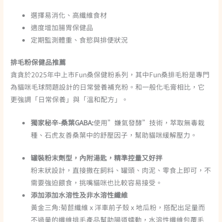
選擇易消化、高纖維食材
適度增加腸胃保健品
定期監測體重、食慾與排便狀況
排毛粉保健品推薦
貪貪於2025年中上市Fun桑保健粉系列，其中
Fun桑排毛粉是專門
為貓咪毛球問題設計的日常營養補充粉。和一般化毛膏相比，它
更強調「日常保養」與「溫和配方」。
獨家秘辛-桑葉GABA:
使用”嫌氣發酵”技術，萃取無毒栽
種、石虎友善桑葉中的舒壓因子，幫助貓咪緩解壓力。
罐裝粉末劑型，內附湯匙，精準控量又好拌
粉末狀設計，直接撒在
飼料、罐頭、肉泥、零食上
即可，不
需要強迫餵食，挑嘴貓咪也比較容易接受。
添加
添加水溶性及非水溶性纖維
黃金三角:菊苣纖維 x 洋車前子殼 x 地瓜粉，搭配出足量而
不過量的纖維排毛產品幫助腸道蠕動，水溶性纖維包覆毛