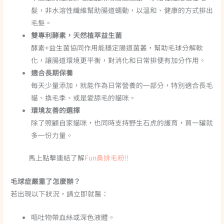
髮，非水溶性纖維幫助腸道蠕動，以溫和、健康的方式排出
毛髮。
雙專利酵素，天然植萃益生菌
酵素+益生菌協同作用能穩定腸道菌叢，幫助毛球分解軟
化
，讓腸道環境更平衡，對消化和日常排便有加分作用。
適合長期保養
每天少量添加，就能作為日常營養的一部分，特別適合長毛
貓、換毛季、或是愛舔毛的貓咪。
環境友善的選擇
除了照顧自家貓咪，也同時支持野生石虎的
護育
，買一罐就
多一份力量。
馬上點擊連結了解
Fun桑排毛粉!!
毛球症嚴重了怎麼辦？
若出現以下狀況，請立即就醫：
嘔吐物帶血絲或深色液體。