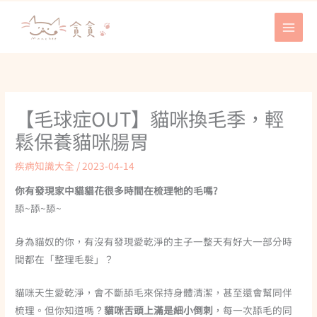
跳
至
主
要
內
容
【毛球症OUT】貓咪換毛季，輕
鬆保養貓咪腸胃
疾病知識大全
/
2023-04-14
你有發現家中貓貓花很多時間在梳理牠的毛嗎?
舔~舔~舔~
身為貓奴的你，有沒有發現愛乾淨的主子一整天有好大一部分時
間都在「整理毛髮」？
貓咪天生愛乾淨，會不斷舔毛來保持身體清潔，甚至還會幫同伴
梳理。但你知道嗎？
貓咪舌頭上滿是細小倒刺
，每一次舔毛的同