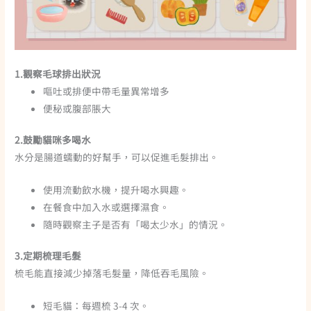
1.
觀察毛球排出狀況
嘔吐或排便中帶毛量異常增多
便秘或腹部脹大
2.鼓勵
貓咪多喝水
水分是腸道蠕動的好幫手，可以促進毛髮排出。
使用流動飲水機，提升喝水興趣。
在餐食中加入水或選擇濕食。
隨時觀察主子是否有「喝太少水」的情況。
3.定期梳理毛髮
梳毛能直接減少掉落毛髮量，降低吞毛風險。
短毛貓：每週梳 3-4 次。