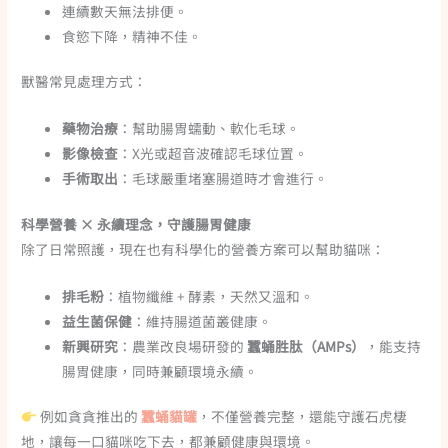
連續數天無法排便。
食慾下降，精神不佳。
獸醫常見處理方式：
藥物治療
：幫助腸胃蠕動、軟化毛球。
影像檢查
：X光或超音波確認毛球位置。
手術取出
：毛球嚴重堵塞腸道時才會進行。
科學營養 × 永續理念，守護腸胃健康
除了日常照護，現在也有科學化的營養方案可以幫助貓咪：
排毛粉
：植物纖維 + 酵素，天然又溫和。
益生菌保健
：維持腸道菌叢健康。
新興研究
：農業改良場研發的
蠶蛹胜肽（AMPs）
，能支持
腸胃健康，同時兼顧環境永續。
例如
貪貪
推出的
蠶蛹貓罐
，不僅營養完整，還能守護石虎棲
地，讓每一口貓咪吃下去，都兼顧健康與環境。