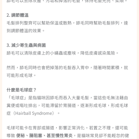
舔毛可以去除灰塵、污垢和掉落的毛髮，保持毛髮光亮、柔順。
2. 調節體溫
毛髮排列整齊可以幫助保溫或散熱，舔毛同時幫助毛髮排列，達
到調節體溫的效果。
3. 減少寄生蟲與病菌
舔毛可以清除皮膚上的小蟎蟲或塵埃，降低皮膚感染風險。
然而，舔毛同時也會把掉落的毛髮吞入胃中，隨著時間累積，就
可能形成毛球。
什麼是毛球症？
「毛球症」是指貓咪因舔毛而吞入大量毛髮，當這些毛無法藉由
糞便或嘔吐排出，可能滯留於胃腸道，逐漸形成毛球，形成毛球
症（Hairball Syndrome）。
毛球可能卡在胃部或腸道，影響正常消化。若置之不理，還可能
導致
便秘、腸阻塞、甚至慢性胃炎
，是貓咪常見卻不能輕忽的健