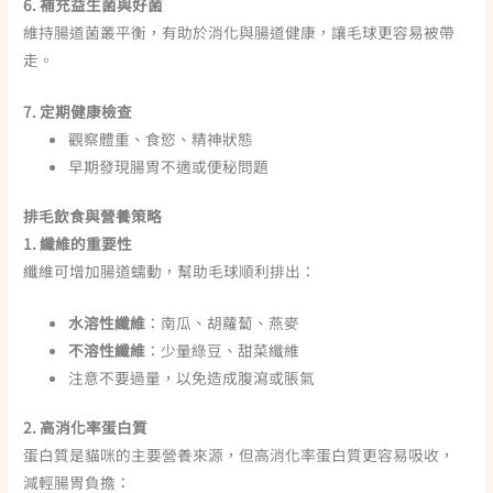
6. 補充益生菌與好菌
維持腸道菌叢平衡，有助於消化與腸道健康，讓毛球更容易被帶
走。
7. 定期健康檢查
觀察體重、食慾、精神狀態
早期發現腸胃不適或便秘問題
排毛飲食與營養策略
1. 纖維的重要性
纖維可增加腸道蠕動，幫助毛球順利排出：
水溶性纖維
：南瓜、胡蘿蔔、燕麥
不溶性纖維
：少量綠豆、甜菜纖維
注意不要過量，以免造成腹瀉或脹氣
2. 高消化率蛋白質
蛋白質是貓咪的主要營養來源，但高消化率蛋白質更容易吸收，
減輕腸胃負擔：