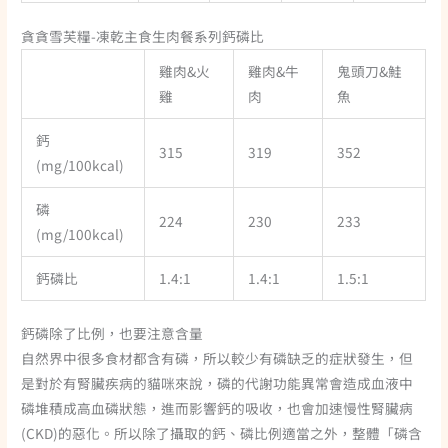
貪貪雪芙糧-凍乾主食生肉餐系列鈣磷比
雞肉&火
雞肉&牛
鬼頭刀&鮭
雞
肉
魚
鈣
315
319
352
(mg/100kcal)
磷
224
230
233
(mg/100kcal)
鈣磷比
1.4:1
1.4:1
1.5:1
鈣磷除了比例，也要注意含量
自然界中很多食材都含有磷，所以較少有磷缺乏的症狀發生，但
是對於有腎臟疾病的貓咪來說，磷的代謝功能異常會造成血液中
磷堆積成高血磷狀態，進而影響鈣的吸收，也會加速慢性腎臟病
(CKD)的惡化。所以除了攝取的鈣、磷比例適當之外，整體「磷含