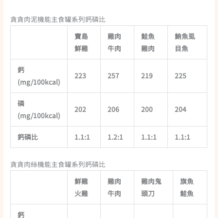
貪貪肉泥機能主食罐系列鈣磷比
寶島
雞肉
鮭魚
鮪魚虱
鮮雞
牛肉
雞肉
目魚
鈣
2
23
257
219
225
(mg/100kcal)
磷
202
206
200
204
(mg/100kcal)
鈣磷比
1.1:1
1.2:1
1.1:1
1.1:1
貪貪肉絲機能主食罐系列鈣磷比
鮮雞
雞肉
雞肉鬼
旗魚
火雞
牛肉
頭刀
鮭魚
鈣