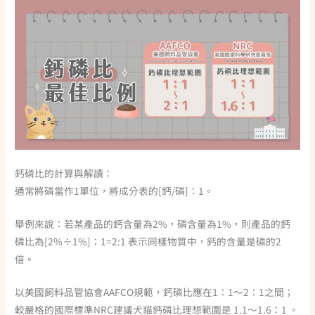
鈣磷比的計算與解讀：
通常將磷當作1單位，將成分表的[鈣/磷]：1。
舉例來說：若某產品的鈣含量為2%，磷含量為1%，則產品的鈣
磷比為[2%÷1%]：1=2:1 表示同樣物質中，鈣的含量是磷的2
倍。
以美國飼料品管協會AAFCO規範，鈣磷比應在1：1～2：1之間；
較嚴格的國際標準NRC建議犬貓鈣磷比理想範圍是 1.1～1.6：1 。