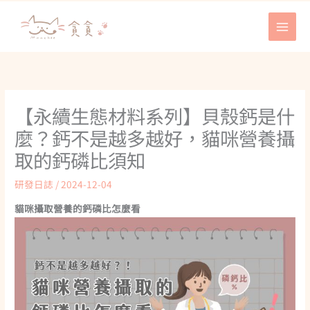
跳
至
主
要
內
容
【永續生態材料系列】貝殼鈣是什
麼？鈣不是越多越好，貓咪營養攝
取的鈣磷比須知
研發日誌
/
2024-12-04
貓咪攝取營養的鈣磷比怎麼看