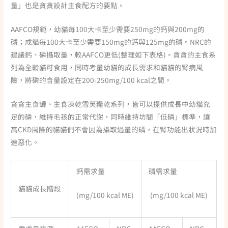
量」也是貪貪設計主食配方的要點。
AAFCO規範，幼貓每100大卡至少需要250mg的鈣與200mg的
磷；成貓每100大卡至少需要150mg的鈣與125mg的磷。NRC的
建議鈣、磷攝取量，較AAFCO更低(整理如下表格)。貪貪的主食系
列為全齡貓可食用，同時考量幼貓的成長需求和貓貓的腎病風
險，將磷的含量設定在200-250mg/100 kcal之間。
貪貪主食罐、主食凍乾雪芙糧乾系列，皆可以提供成長中幼貓充
足的磷，維持毛孩的正常代謝，同時維持坊間「低磷」標準，讓
高CKD風險的貓貓們不會因為攝取過量的磷，在腎功能出狀況時加
速惡化。
鈣需求量
磷需求量
貓貓成長階段
(mg/100 kcal ME)
(mg/100 kcal ME)