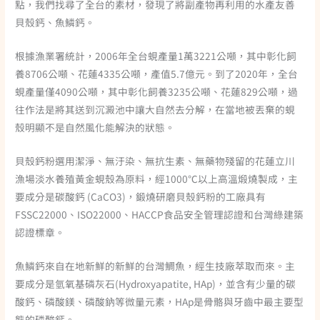
點，我們找尋了全台的素材，發現了將副產物再利用的水產友善
貝殼鈣、魚鱗鈣。
根據漁業署統計，2006年全台蜆產量1萬3221公噸，其中彰化飼
養8706公噸、花蓮4335公噸，產值5.7億元。到了2020年，全台
蜆產量僅4090公噸，其中彰化飼養3235公噸、花蓮829公噸，過
往作法是將其送到沉澱池中讓大自然去分解，在當地被丟棄的蜆
殼明顯不是自然風化能解決的狀態。
貝殼鈣粉選用潔淨、無汙染、無抗生素、無藥物殘留的花蓮立川
漁場淡水養殖黃金蜆殼為原料，經1000℃以上高溫煅燒製成，主
要成分是碳酸鈣 (CaCO3)，鍛燒研磨貝殼鈣粉的工廠具有
FSSC22000、ISO22000、HACCP食品安全管理認證和台灣綠建築
認證標章。
魚鱗鈣來自在地新鮮的新鮮的台灣鯛魚，經生技廠萃取而來。主
要成分是氫氧基磷灰石(Hydroxyapatite, HAp)，並含有少量的碳
酸鈣、磷酸鎂、磷酸鈉等微量元素，HAp是骨骼與牙齒中最主要型
態的磷酸鈣。