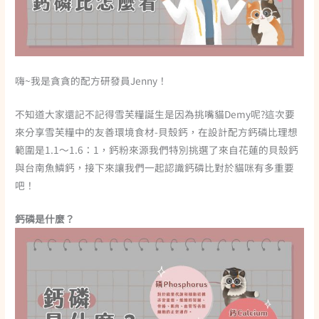
嗨~我是貪貪的配方研發員Jenny！
不知道大家還記不記得雪芙糧誕生是因為挑嘴貓Demy呢?這次要
來分享雪芙糧中的友善環境食材-貝殼鈣，在設計配方鈣磷比理想
範圍是1.1～1.6：1，鈣粉來源我們特別挑選了來自花蓮的貝殼鈣
與台南魚鱗鈣，接下來讓我們一起認識鈣磷比對於貓咪有多重要
吧！
鈣磷是什麼？