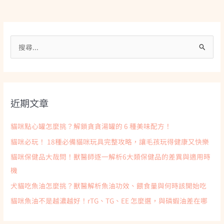
搜
尋
關
鍵
近期文章
字
:
貓咪點心罐怎麼挑？解鎖貪貪湯罐的 6 種美味配方！
貓咪必玩！ 18種必備貓咪玩具完整攻略，讓毛孩玩得健康又快樂
貓咪保健品大哉問！獸醫師逐一解析6大類保健品的差異與適用時
機
犬貓吃魚油怎麼挑？獸醫解析魚油功效、餵食量與何時該開始吃
貓咪魚油不是越濃越好！rTG、TG、EE 怎麼選，與磷蝦油差在哪