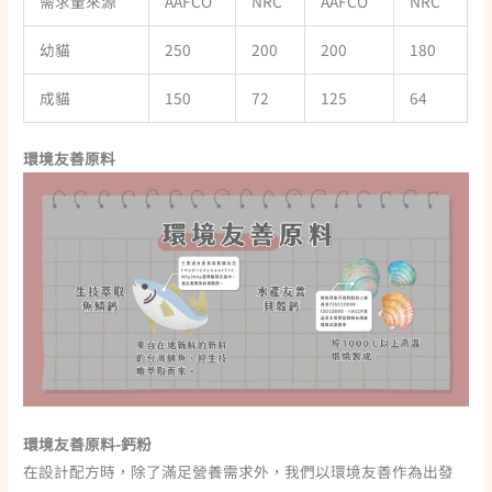
需求量來源
AAFCO
NRC
AAFCO
NRC
幼貓
250
200
200
180
成貓
150
72
125
64
環境友善原料
環境友善原料-鈣粉
在設計配方時，除了滿足營養需求外，我們以環境友善作為出發