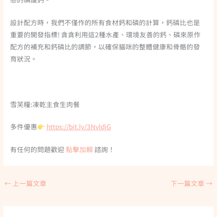
設計配方時，我們不僅作的所有食材鈣和磷的計算，鈣磷比也是
重要的開發指標! 貪貪利用這2種水產、環境友善的鈣、磷來原作
配方的補充和鈣磷比的調節，以確保貓咪的整體健康和骨骼的發
育狀況。
雪芙糧:凍乾主食生肉餐
多件優惠
https://bit.ly/3NvldjG
有任何的問題歡迎
點擊加賴
諮詢！
←
上一篇文章
下一篇文章
→