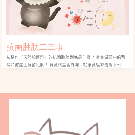
抗菌胜肽二三事
被稱作「天然殺菌劑」的抗菌胜肽到底是什麼？ 貪貪罐頭中的蠶
蛹如何產生抗菌胜肽？ 貪貪講堂開課囉，就讓貪編來告訴 […]