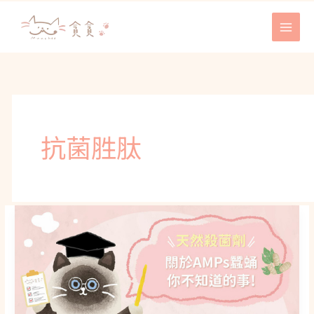
跳
至
主
要
內
容
抗菌胜肽