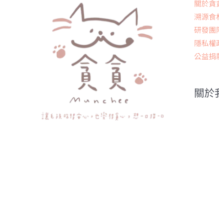
關於貪
溯源食
研發團
隱私權
公益捐
關於