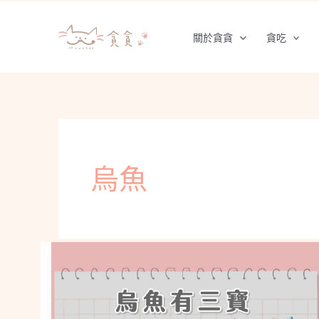
跳
至
關於貪貪
貪吃
主
要
內
容
烏魚