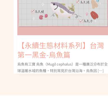
【永續生態材料系列】台灣
第一黑金-烏魚篇
烏魚有三寶 烏魚（Mugil cephalus）是一種廣泛分布於全
球溫暖水域的魚種，特別常見於台灣沿海。烏魚因 […]