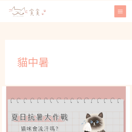
跳
至
主
要
內
容
貓中暑