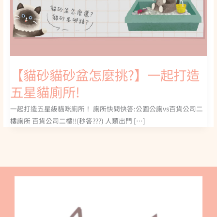
【貓砂貓砂盆怎麼挑?】一起打造
五星貓廁所!
一起打造五星級貓咪廁所！ 廁所快問快答:公園公廁vs百貨公司二
樓廁所 百貨公司二樓!!(秒答???) 人類出門 […]