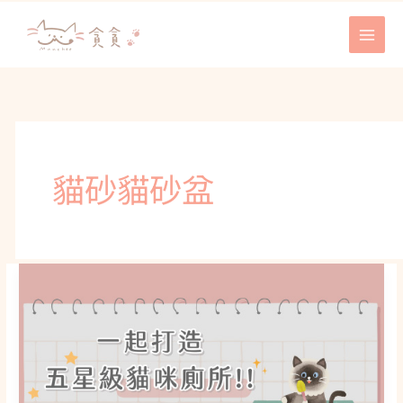
跳
至
主
要
內
容
貓砂貓砂盆