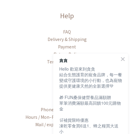
Help
FAQ
Delivery & Shipping
Payment
Return Policy
貪貪
Terms & Conditions
Hello 歡迎來到貪貪
結合生態護育的寵食品牌，每一餐
變成守護環境的小行動，也為寵物
提供更健康天然的全新選擇💚
Contact
🎁 FUN桑保健營養品滿額贈
單筆消費滿額最高回饋100元購物
金
Phone / +886-2-2600-8552
Hours / Mon–Fri, 9:00 AM–6:00 PM (UTC+8)
🛒補貨限時優惠
Mail / export@munchee.com.tw
凍乾零食買6送1、蜂之糧買大送
小