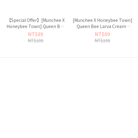
【Special Offer】[Munchee X
[Munchee X Honeybee Town]
Honeybee Town] Queen Bee
Queen Bee Larva Creamy
Larva Creamy Purée
Purée
NT$89
NT$89
NT$105
NT$105