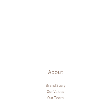
About
Brand Story
Our Values
Our Team