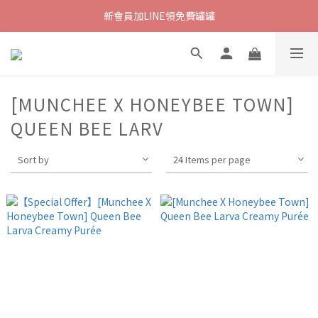
新會員加LINE領免費罐罐
[MUNCHEE X HONEYBEE TOWN]
QUEEN BEE LARV
Sort by
24 Items per page