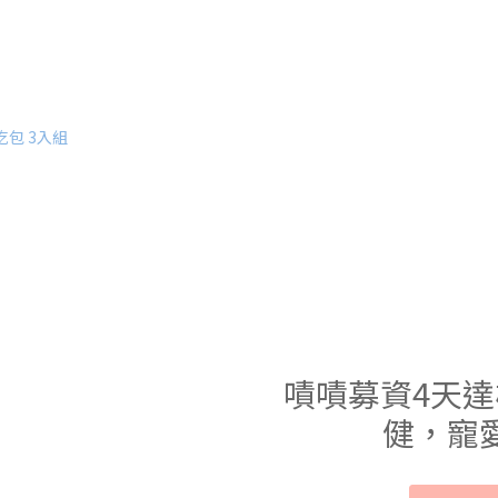
嘖嘖募資4天達
健，寵