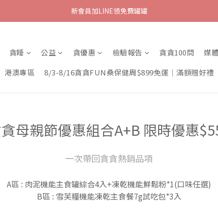
新會員加LINE領免費罐罐
貪睡
公益
貪優惠
檢驗報告
貪貪100問
媒
港澳專區
8/3-8/16貪貪FUN桑保健周$899免運｜滿額贈好禮
貪母親節優惠組合A+B 限時優惠$5
一次帶回貪貪熱銷品項
A區 : 肉泥機能主食罐綜合4入+凍乾機能鮮鬆粉*1(口味任選)
B區 : 雪芙糧機能凍乾主食餐7g試吃包*3入