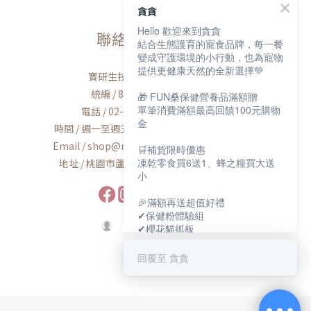
貪貪
Hello 歡迎來到貪貪
聯絡我們
結合生態護育的寵食品牌，每一餐
變成守護環境的小行動，也為寵物
提供更健康天然的全新選擇💚
寶研生技有限公司
統編 / 83163768
🎁 FUN桑保健營養品滿額贈
單筆消費滿額最高回饋100元購物
電話 / 02-2600-8552
金
時間 / 週一至週五AM9:00-PM6:00
Email / shop@munchee.com.tw
🛒補貨限時優惠
凍乾零食買6送1、蜂之糧買大送
地址 / 桃園市蘆竹區南工路56號
小
🎉滿額再送超值好禮
✔保健粉體驗組
✔櫻花貓抓板
✔寵物好眠四季墊
回覆至 貪貪
保健大賞💕
https://muncheepet.com/uL1qW
😺新朋友加LINE領取免費罐罐