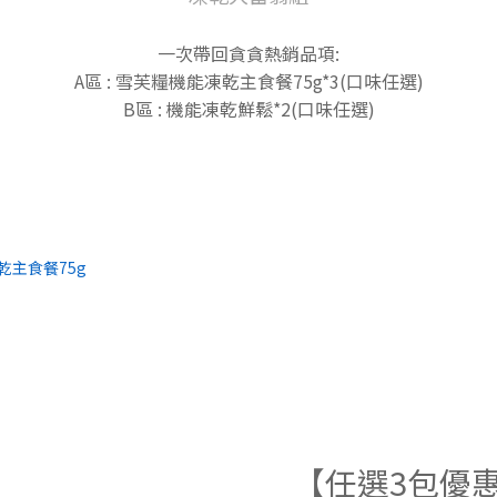
一次帶回貪貪熱銷品項:
A區 : 雪芙糧機能凍乾主食餐75g*3(口味任選)
B區 : 機能凍乾鮮鬆*2(口味任選)
【任選3包優