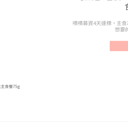
嘖嘖募資4天達標，主食
想要
主食餐75g