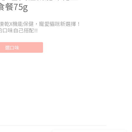
食餐75g
凍乾X機能保健，寵愛貓咪新選擇！
的口味自己搭配!!
選口味