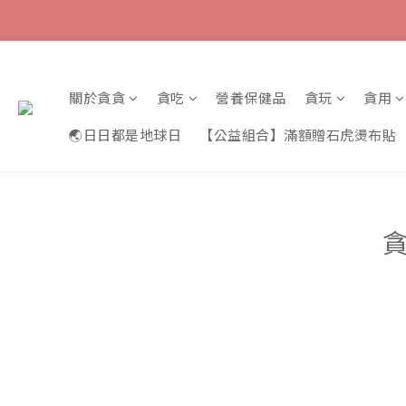
關於貪貪
貪吃
營養保健品
貪玩
貪用
🌏日日都是地球日
【公益組合】滿額贈石虎燙布貼
貪