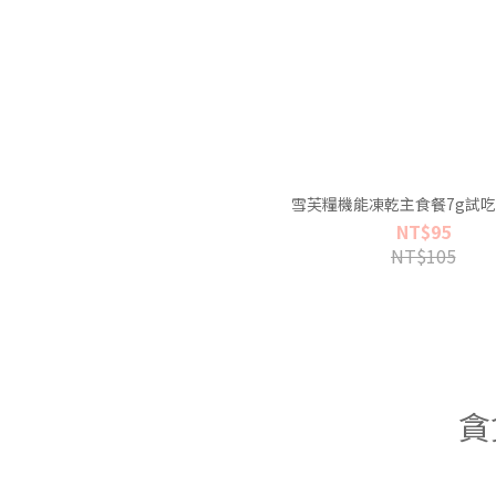
雪芙糧機能凍乾主食餐7g試吃
NT$95
NT$105
貪