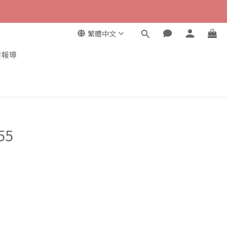
繁體中文
體報導
55