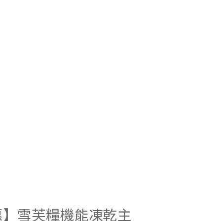
惠】雪芙糧機能凍乾主