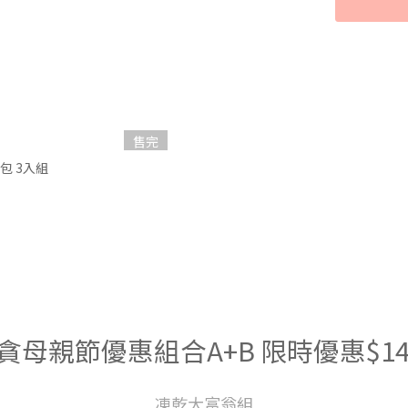
售完
包 3入組
貪母親節優惠組合A+B 限時優惠$14
凍乾大富翁組