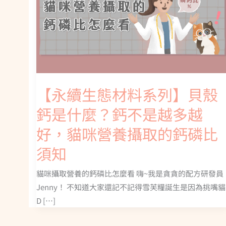
【永續生態材料系列】貝殼
鈣是什麼？鈣不是越多越
好，貓咪營養攝取的鈣磷比
須知
貓咪攝取營養的鈣磷比怎麼看 嗨~我是貪貪的配方研發員
Jenny！ 不知道大家還記不記得雪芙糧誕生是因為挑嘴貓
D […]