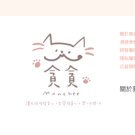
關於貪
溯源食
研發團
隱私權
公益捐
關於