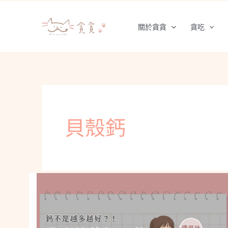
跳
至
關於貪貪
貪吃
主
要
內
容
貝殼鈣